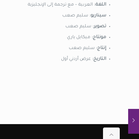
اللغة:
العربية – مع ترجمة إلى الإنجليزية
سيناريو:
سليم صعب
تصوير:
سليم صعب
مونتاج:
ميكايل ياري
إنتاج:
سليم صعب
التاريخ:
عرض أردني أول