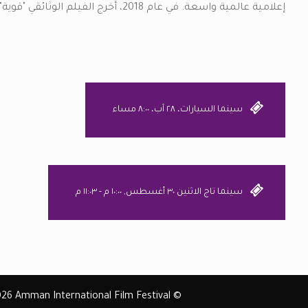
إعلامية عالمية واسعة. في عام 2018، أخرج الفيلم الوثائقي "قوية" الذي يتحدث عن الفنانات النساء في العالم العربي.
سينما السيارات، ٢٨ آب، ٨:٠٠ مساء
سينما تاج الاثنين ٣٠ أغسطس, ١٠:٠٠ م - ١١:٠٣ م
© Copyrights 2026 Amman International Film Festival | مهرجان أوَّل فيلم لتدريب الفنون السينمائية