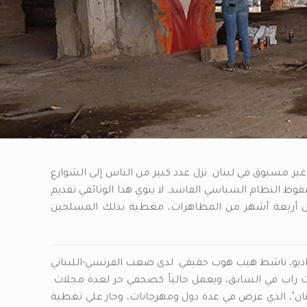
رين الأول، 2019، حدث هيجان غير مسبوق في لبنان. نزل عدد كبير من الناس إلى الشوارع
سقوط النظام السياسي الفاسد. لا ينوي هذا الوثائقي تقديم
أول أربعة أشهر من المظاهرات، مغطية بذلك المسلحين
اديو، ناشط هيب هوب حقيقي. لدى صعب الفرنسي-اللبناني
ات راب في السابق، ويعمل حالياً كصحفي حر لعدة مجلات.
هيب هوب في لبنان"، الذي عرض في عدة دول ومهرجانات، وحاز على تغطية