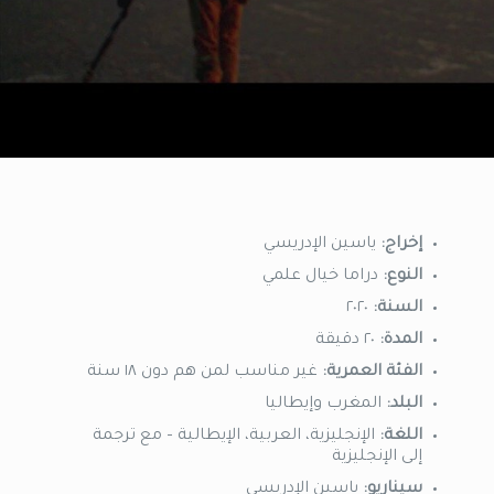
إخراج:
ياسين الإدريسي
النوع:
دراما خيال علمي
السنة:
٢٠٢٠
المدة:
٢٠ دقيقة
الفئة العمرية:
غير مناسب لمن هم دون ١٨ سنة
البلد:
المغرب وإيطاليا
اللغة:
الإنجليزية، العربية، الإيطالية – مع ترجمة
إلى الإنجليزية
سيناريو:
ياسين الإدريسي