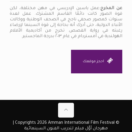
عن المخرج:
عمل ياسين الإدريسي في مهن مختلفة، لكن
قوة الصور كانت دائمًا القاسم المشترك. عمل لعدة
سنوات كمصور صحفي ناجح في الصحف الوطنية ووكالات
الأنباء الدولية، حتى أدرك أنه بحاجة إلى قوة السينما لإرضاء
رغبته في رواية القصص. تخرج من أكاديمية الأفلام
الهولندية في أمستردام في عام ٢٠١٣ بدرجة الماجستير.
احجز موقعك
© Copyrights 2026 Amman International Film Festival |
مهرجان أوَّل فيلم لتدريب الفنون السينمائية