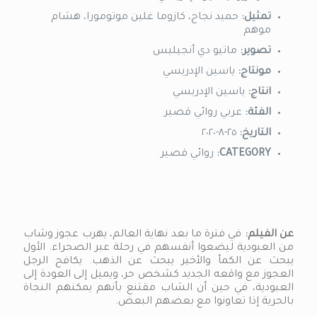
تمثيل:
حميد نجاح، كازوما غلين موتومورا، هشام
موهم
تصوير:
ماتيو دي أنجيليس
مونتاج:
ياسين الإدريسي
انتاج:
ياسين الإدريسي
الفئة:
عربي روائي قصير
التاريخ:
٢٥-٨-٢٠٢٠
CATEGORY:
روائي قصير
عن الفيلم:
في فترة ما بعد نهاية العالم، يهرب عجوز وشاب
من العبودية ليضعوا أنفسهم في رحلة عبر الصحراء. الأول
يبحث عن الكمأ والأخير يبحث عن الذهب. يكافح الرجل
العجوز مع واقعه الجديد كشخص حر، ويميل إلى العودة إلى
العبودية، في حين أن الشاب مقتنع بأنهم يمكنهم النجاة
بالحرية إذا تعاونوا مع بعضهم البعض.