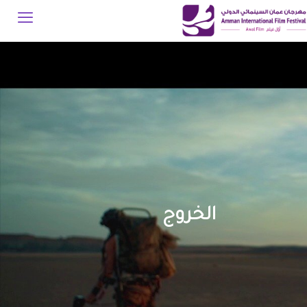
الخروج