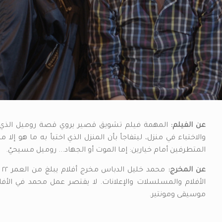
عن الفيلم
:
المهمة فيلم تشويق قصير يروي قصة روميل الذي ي
والاختباء في منزل، ليتفاجأ بأن المنزل الذي اختبأ به ما هو إ
المتطرفين أمام خيارين: إما الموت أو الجهاد... روميل مسيحيّ.
عن المخرج
:
م
الأفلام والمسلسلات والإعلانات. لا يقتصر عمل محمد في الأف
موسيقى ومونتير.