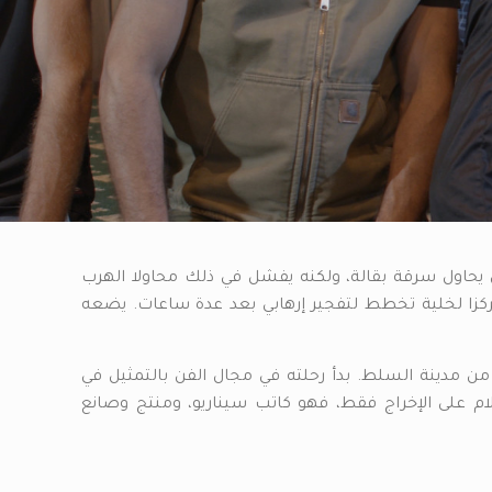
حاول سرقة بقالة، ولكنه يفشل في ذلك محاولا الهرب
لا مركزا لخلية تخطط لتفجير إرهابي بعد عدة ساعات. يضعه
حمد خليل الدباس مخرج أفلام يبلغ من العمر ٢٢ من مدينة السلط. بدأ رحلته في مجال الفن بالتمثيل في
لام على الإخراج فقط، فهو كاتب سيناريو، ومنتج وصانع