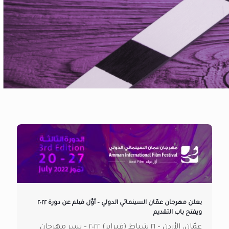
يعلن مهرجان عمّان السينمائي الدولي – أوَّل فيلم عن دورة ٢٠٢٢
ويفتح باب التقديم
عمّان، الأردن – ٢١ شباط (فبراير) ٢٠٢٢ – يسر مهرجان