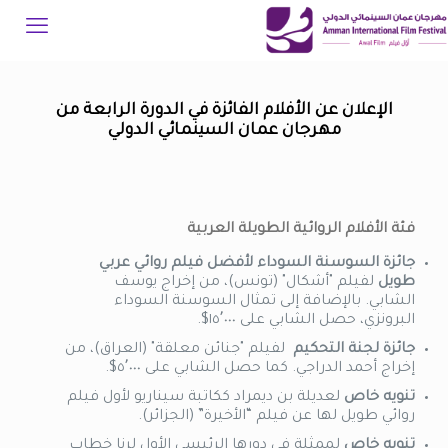
الإعلان عن الأفلام الفائزة في الدورة الرابعة من
مهرجان عمان السينمائي الدولي
فئة الأفلام الروائية الطويلة العربية
جائزة السوسنة السوداء لأفضل فيلم روائي عربي
طويل
لفيلم
"
أشكال
" (
تونس)، من إخراج يوسف
الشابي. بالإضافة إلى تمثال السوسنة السوداء
البرونزي، حصل الشابي
على ١٥٬٠٠٠
$.
جائزة لجنة التحكيم
لفيلم "جنائن معلقة
" (
العراق)، من
إخراج أحمد الدراجي
.
كما حصل الشابي على ٥٬٠٠٠
$.
تنويه خاص
لعديلة بن ديمراد
ككاتبة سيناريو لأول فيلم
روائي طويل لها
عن فيلم “الأخيرة” (الجزائر)
.
تنويه خاص
لممثلة في دورها
الرئيسي
الأول لرنا خطاب