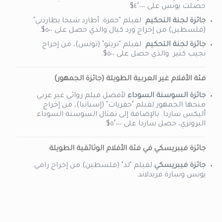
حصلت يونس ع
لى
٤٬٠٠٠$
جائزة لجنة التحكيم
لفيلم
"
حمزة: أطارد شبحا يطاردني
"
(
فلسطين
)
من إخراج ورد كيال
والذي حصل على ٥٠٠
$.
جائزة لجنة التحكيم
لفيلم
"
ترينو
" (
تونس)، من إخراج
نجيب كثير والذي حصل على ٥٠٠$.
فئة الأفلام غير العربية الطويلة (جائزة الجمهور)
جائزة السوسنة السوداء
لأفضل فيلم روائي
غير
عربي
منحها
الجمهور
لفيلم
"
حفريات
"
(
إسبانيا
)، من إخراج
أليكس ساردا
. بالإضافة إلى تمثال السوسنة السوداء
البرونزي
، حصل
ساردا
على ٥٬٠٠٠
$.
جائزة
فيبريسكي
في فئة الأفلام الوثائقية الطويلة
جائزة
فيبريسكي
لفيلم "لد"
(فلسطين)
من إخراج
رامي
يونس وسارة
فريدلاند
.