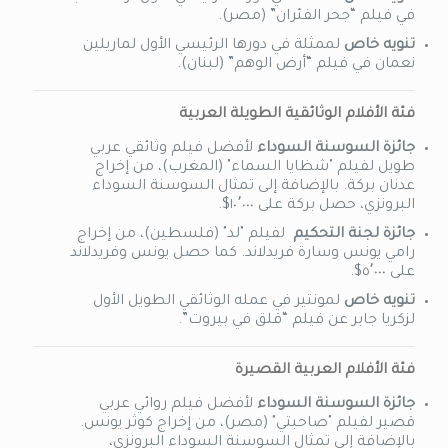
في فيلم “جحر الفئران” (مصر)
.
تنويه خاص
لممثلة في دورها الرئيسي الأول لماريلين
نعمان في فيلم “أرض الوهم” (لبنان)
.
فئة الأفلام الوثائقية الطويلة العربية
جائزة السوسنة السوداء
لأفضل فيلم وثائقي عربي
طويل لفيلم
"
شظايا السماء
" (
المغرب)، من إخراج
عدنان بركة. بالإضافة إلى تمثال السوسنة السوداء
البرونزي، حصل بركة
على ١٠٬٠٠٠
$.
جائزة لجنة التحكيم
لفيلم
"
لد
" (
فلسطين)، من إخراج
رامي يونس وسارة فريدلاند
.
كما حصل يونس وفريدلاند
على ٥٬٠٠٠
$.
تنويه خاص
لمونتير في عمله
الوثائقي الطويل
الأول
لزكريا جابر عن فيلم “قلق في بيروت
”.
فئة الأفلام العربية القصيرة
جائزة السوسنة السوداء
لأفضل فيلم روائي عربي
قصير لفيلم
"
صاحبتي
" (
مصر)، من إخراج كوثر يونس.
بالإضافة إلى تمثال السوسنة السوداء البرونزي،