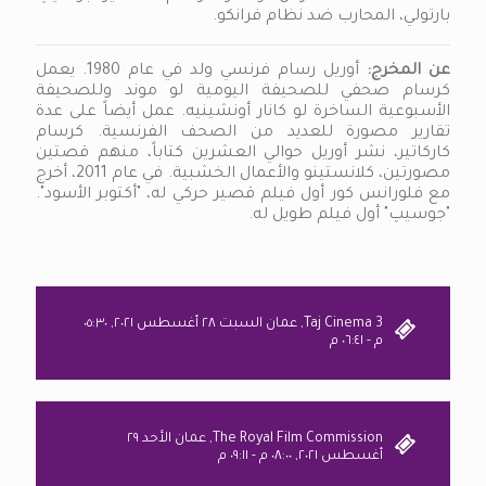
بارتولي، المحارب ضد نظام فرانكو.
عن المخرج:
أوريل رسام فرنسي ولد في عام 1980. يعمل
كرسام صحفي للصحيفة اليومية لو موند وللصحيفة
الأسبوعية الساخرة لو كانار أونشينيه. عمل أيضاً على عدة
تقارير مصورة للعديد من الصحف الفرنسية. كرسام
كاركاتير، نشر أوريل حوالي العشرين كتاباً، منهم قصتين
مصورتين، كلانستينو والأعمال الخشبية. في عام 2011، أخرج
مع فلورانس كور أول فيلم قصير حركي له، "أكتوبر الأسود".
"جوسيپ" أول فيلم طويل له.
Taj Cinema 3, عمان السبت ٢٨ أغسطس ٢٠٢١, ٠٥:٣٠
م - ٠٦:٤١ م
The Royal Film Commission, عمان الأحد ٢٩
أغسطس ٢٠٢١, ٠٨:٠٠ م - ٠٩:١١ م