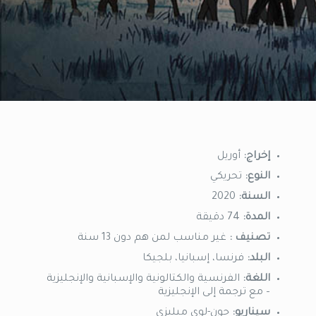
إخراج:
أوريل
النوع:
تحريكي
السنة:
2020
المدة:
74 دقيقة
تصنيف :
غير مناسب لمن هم دون 13 سنة
البلد:
فرنسا، إسبانيا، بلجيكا
اللغة:
الفرنسية والكتالونية والإسبانية والإنجليزية
– مع ترجمة إلى الإنجليزية
سيناريو:
جون-لوي ميليزي