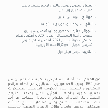
تمثيل:
سيرجي لوبيز، فاليري لوميرسييه، دافيد
مارسيه، جيرار إيرنانديز
مونتاج:
: توماس بيلير
إنتاج:
سيرجه لالو، جوردي ب. أوليفا
الجوائز:
جائزة الجمهور وجائزة أفضل سيناريو –
مهرجان أثينا السينمائي الدولي 2020؛ أفضل فيلم
تحريكي – جوائز سيزار 2021؛ أفضل فيلم أوروبي
تحريكي طويل – جوائز الأفلام الأوروبية
التاريخ:
عرض أردني أول
عن الفيلم:
تدور أحداث الفيلم في شهر شباط (فبراير) من
عام 1939. يهرب الجمهوريون الإسبانيون من نظام فرانكو
الديكتاتوري لفرنسا. تبني الحكومة الفرنسية معسكرات
تجميع، حاجزة بداخلها اللاجئين الذين يصعب عليهم
الحصول على الماء أو الطعام أو وسائل النظافة. في أحد
تلك المخيمات، سيصبح رجلان مفرقان بسياج مشيّك
أصدقاء. أحدهما حارس، والآخر الرسام الشهير جوسيپ