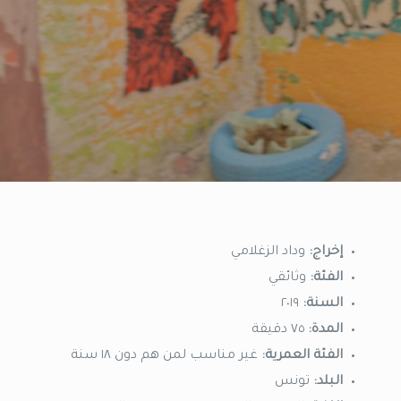
إخراج:
وداد الزغلامي
الفئة:
وثائقي
السنة:
٢٠١٩
المدة:
٧٥ دقيقة
الفئة العمرية:
غير مناسب لمن هم دون ١٨ سنة
البلد:
تونس