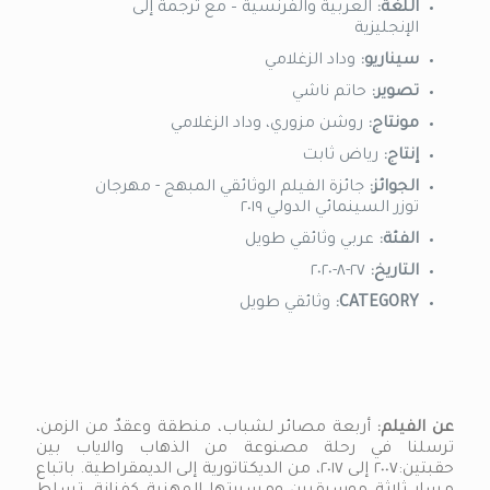
اللغة:
العربية والفرنسية – مع ترجمة إلى
الإنجليزية
سيناريو:
وداد الزغلامي
تصوير:
حاتم ناشي
مونتاج:
روشن مزوري، وداد الزغلامي
إنتاج:
رياض ثابت
الجوائز:
جائزة الفيلم الوثائقي المبهج - مهرجان
توزر السينمائي الدولي ٢٠١٩
الفئة:
عربي وثائقي طويل
التاريخ:
٢٧-٨-٢٠٢٠
CATEGORY:
وثائقي طويل
عن الفيلم:
أربعة مصائر لشباب، منطقة وعقدٌ من الزمن،
ترسلنا في رحلة مصنوعة من الذهاب والاياب بين
حقبتين:٢٠٠٧ إلى ٢٠١٧، من الديكتاتورية إلى الديمقراطية. باتباع