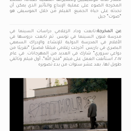
مسار ثلاثة موسيقيين ومسيرتها المهنية كفنانة، تسلط
المخرجة الضوء على عملية الإبداع والتأثير الذي يمكن أن
تحدثه على حياة الجميع. الفيلم من خلال الموسيقى هو
“صوت” جيل
عن المخرجة:
تابعت وداد الزغلامي دراسات السينما في
مدرسة فنون السينما في تونس. ثم تابعت دروسها في
الأفلام في المدرسة الدولية للإنشاء والإدراك السمعي
البصري في باريس. أخرجت زغلامي فيلمًا قصيرًا “تقريبًا من
دواعي سروري” شارك في العديد من المهرجانات. في عام
٢٠١٧، استأنفت العمل على فيلم “فتح الله”، أول فيلم وثائقي
طويل لها، بعد عشر سنوات من بدء تصويره