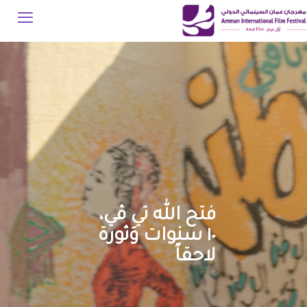
فتح الله تي ڤي،
١٠ سنوات وَثورة
لاحقاً