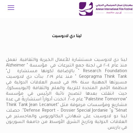
لينا دي لادوسيت
لينا دي لادوسيت مستشارة للأعمال الخيرية والثقافية. تعمل
منذ عام ٢٠٠٤ في لجنة جمع التبرعات في مؤسسة " Alzheimer
Research Foundation " بالإضافة لكونها مستشارة ل"
Geopragma Think Tank " منذ عام ٢٠١٩. بدأت دي لادوسيت
مسيرتها المهنية سنة ١٩٩٠ في قسم العلاقات الدولية في
منظمة الأمم المتحدة للتربية والعلم والثقافة (اليونيسكو)،
حيث انتقلت بعدها لتصبح نائبة الرئيس في مؤسسة
"Palestine Tomorrow" عام ٢٠٠٥. اتخذت أدواراً استشاريةً في عدة
مشاريع ومؤسسات مرموقة مثل "Think Tank Jean Lecanuet
Sénat" و" Defense Report – Dossier Special Jordanie". حصلت
لينا دو لادوسيت على شهادتي البكالوريوس والماجستير في
العلاقات الدولية وتاريخ الشرق الأوسط من جامعة السوربون
في باريس.