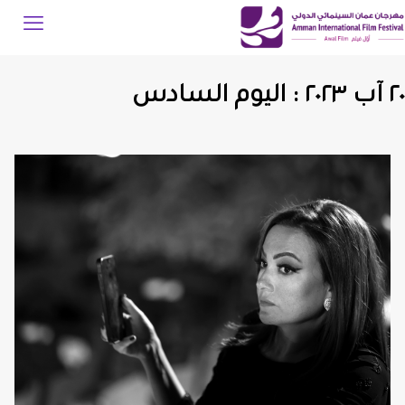
٢٠ آب ٢٠٢٣ : اليوم السادس