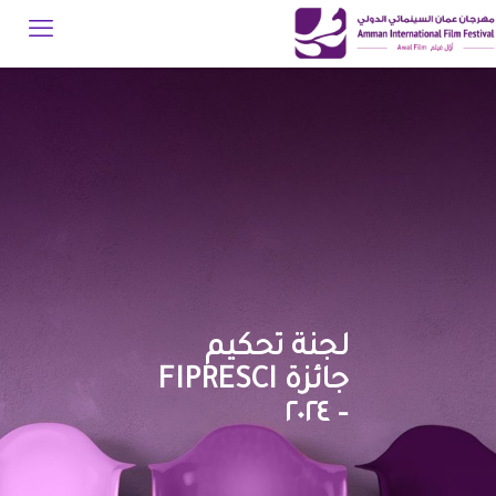
لجنة تحكيم
جائزة FIPRESCI
– ٢٠٢٤