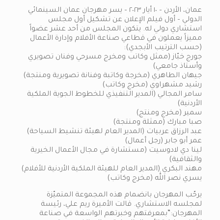
عمان، الأردن – ١٠ أيار ٢٠٢٣ – يسر مهرجان عمان السينمائي
الدولي – أول فيلم الإعلان عن تشكيل أول مجلس
استشاري دولي له. يتكون المجلس من أحد عشر عضواً
مميزاً يعملون في قطاعي صناعة الأفلام وإدارة الأعمال
(حسب الترتيب الأبجدي):
جورج خبّاز (ممثل وكاتب ومخرج مسرحي وفنان تصويري
وأستاذ جامعي)
جيهان الطاهري (مخرجة وكاتبة وفنانة تصويرية ومنتجة)
رشيد مشهراوي (مخرج وكاتب)
سامر المجالي (المدير التنفيذي للخطوط الجوية الملكية
الأردنية)
سمير (مخرج ومنتج)
صبا مبارك (ممثلة ومنتجة)
عبد الرزاق عربيات (المدير العام لهيئة تنشيط السياحة)
عمر أبو جابر (رجل أعمال)
لينا دي لادوسيت (مستشارة في مجال الأعمال الخيرية
والثقافية)
مهند البكري (المدير العام للهيئة الملكية الأردنية للأفلام)
يسري نصر الله (مخرج وكاتب)
يرحّب المهرجان بانضمام هذه المجموعة المتميّزة
لمجلسه الاستشاري. قالت الأميرة ريم علي، رئيسة
المهرجان:”بمعرفتهم وخبرتهم الواسعة في صناعة