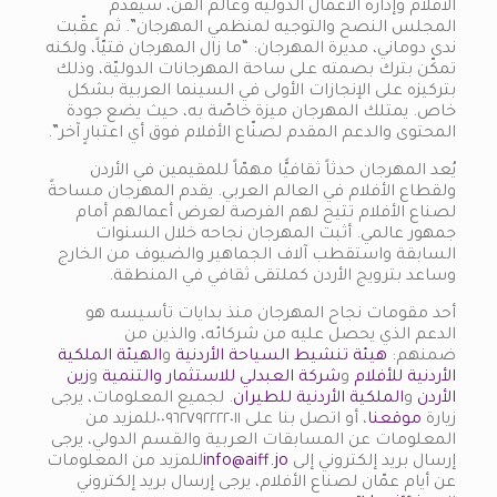
الأفلام وإدارة الأعمال الدولية وعالم الفن، سيقدم
المجلس النصح والتوجيه لمنظمي المهرجان”. ثم عقّبت
ندى دوماني، مديرة المهرجان: “ما زال المهرجان فتيّاً، ولكنه
تمكّن بترك بصمته على ساحة المهرجانات الدوليّة، وذلك
بتركيزه على الإنجازات الأولى في السينما العربية بشكل
خاص. يمتلك المهرجان ميزة خاصّة به، حيث يضع جودة
المحتوى والدعم المقدم لصنّاع الأفلام فوق أي اعتبارٍ آخر”.
يُعد المهرجان حدثاً ثقافيًّا مهمّاً للمقيمين في الأردن
ولقطاع الأفلام في العالم العربي. يقدم المهرجان مساحةً
لصناع الأفلام تتيح لهم الفرصة لعرض أعمالهم أمام
جمهور عالمي. أثبت المهرجان نجاحه خلال السنوات
السابقة واستقطب آلاف الجماهير والضيوف من الخارج
وساعد بترويج الأردن كملتقى ثقافي في المنطقة.
أحد مقومات نجاح المهرجان منذ بدايات تأسيسه هو
الدعم الذي يحصل عليه من شركائه، والذين من
ضمنهم:
هيئة تنشيط السياحة الأردنية
و
الهيئة الملكية
الأردنية للأفلام
و
شركة العبدلي للاستثمار والتنمية
و
زين
الأردن
و
الملكية الأردنية للطيران
. لجميع المعلومات، يرجى
زيارة
موقعنا
، أو اتصل بنا على ٠٠٩٦٢٧٩٢٢٢٢٠١١للمزيد من
المعلومات عن المسابقات العربية والقسم الدولي، يرجى
إرسال بريد إلكتروني إلى
info@aiff.jo
للمزيد من المعلومات
عن أيام عمّان لصناع الأفلام، يرجى إرسال بريد إلكتروني