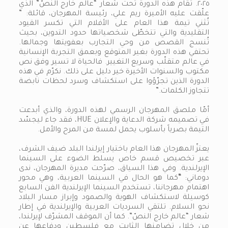
٢٠٢٥. تُقام هذه الدورة تحت شعار “عالم خارج النصّ” الذي
علّقت عليه الأميرة ريم علي، رئيسة المهرجان، قائلة: ”
تُثني تيمة هذا العام على الأفلام التي تكسر القيود
التقليدية والتي تتخطّى شخصياتها حدود التدوين، بحيث
تُنسج القصص من وحي التجارب بعفويتها وجمالها.
تحتفي هذه الدورة بغير المتوقع وبعمق التجربة الإنسانية
في عالم متقلّب وسريع التغيير. فالحياة لا تسير وفق نص
مكتوب والسنوات الأخيرة خير دليل على ذلك. نكرّم في هذه
الدورة الذين تجرّؤوا على استكشاف وسرد لحظات نابضة
تتجاوز الكلمات.”
أمّا ملصق المهرجان الرسمي لهذه الدورة، والذي أبدعت
في تصميمه شركة الدعاية والإعلان HUE، فقد جاء ليجسّد
التيمة بصرياً بأسلوب يحمل لمسة من المرح والأمل.
يعتزّ المهرجان هذا العام باختيار إيرلندا البلد ضيف الشرف،
عبر تخصيص قسم خاص يسلط الضوء على السينما
الإيرلندية. وفي هذا السياق، صرّحت مديرة المهرجان، ندى
دوماني:
“
كما هو الحال في السينما العربية، وهي محور
اهتمام مهرجاننا، تستخدم السينما الإيرلندية الفن السابع
كوسيلة لاستكشاف الهوية والصمود وإبراز مسار البلاد
نحو السلام. تلتقي السرديات العربية والإيرلندية في إطار
شعار “عالم خارج النصّ”. كما أن الموقف المشرّف لإيرلندا،
من خلال تضامنها الثابت مع فلسطين ودفاعها عن