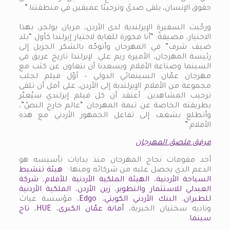
حقوق الإنسان، يلقى صدىً وترحيبًا عميقين في منطقتنا.”
ورحّبت السفيرة الإيرلندية لدى الأردن، مريان بولجر، بهذا
الاختيار، مضيفةً: “أنا فخورة للغاية لاختيار إيرلندا كأول “بلد
ضيف شرف” في المهرجان وأتوجّه بالشكر الجزيل إلى
رئيسة المهرجان، الأميرة ريم علي. لإيرلندا تاريخ عريق في
السينما وصناعة الأفلام ويسعدنا أن نتعاون عن كثب مع
مهرجان عمّان السينمائي الدولي – أوّل فيلم لجلب
مجموعة من الأفلام الإيرلندية إلى الأردن، على أمل أن تلقى
ترحيب المشاهدين. أعتقد أن كل فيلم إيرلندي سيُعبّر
بطريقته الخاصة عن تيمة المهرجان “عالم خارج النصّ”،
وأتطلع بشغف إلى تفاعل الجمهور الأردني مع هذه
الأفلام.”
مرفق ملصق المهرجان
أحد مقومات نجاح المهرجان منذ بدايات تأسيسه هو
الدعم الذي يحصل عليه من شركائه ومنها:
هيئة تنشيط
السياحة الأردنية
،
الهيئة الملكية الأردنية للأفلام
،
شركة
العبدلي للاستثمار والتطوير
،
زين الأردن
،
الملكية الأردنية
للطيران
،
البنك الأردني الكويتي
،
Edgo
، مؤسسة غياث
وناديه سختيان الخيرية،
أمانة عمّان الكبرى
،
HUE
،
تاج
سينما
.