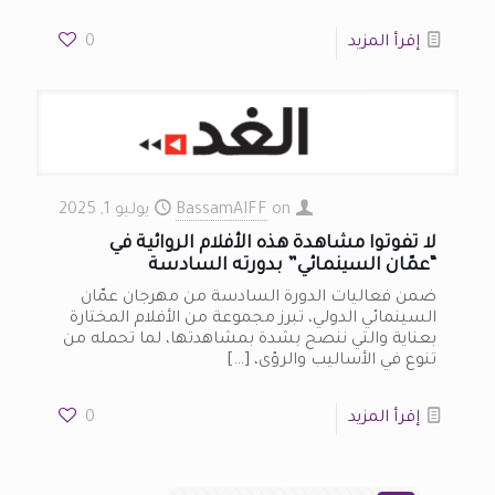
إقرأ المزيد
0
on
BassamAIFF
يوليو 1, 2025
لا تفوتوا مشاهدة هذه الأفلام الروائية في
“عمّان السينمائي” بدورته السادسة
ضمن فعاليات الدورة السادسة من مهرجان عمّان
السينمائي الدولي، تبرز مجموعة من الأفلام المختارة
بعناية والتي ننصح بشدة بمشاهدتها، لما تحمله من
تنوع في الأساليب والرؤى،
[…]
إقرأ المزيد
0