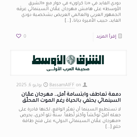
دودي الفايد في «ذا كراون» في حوار مع «الشرق
الأوسط» على هامش مهرجان عمّان السينمائي عرفَه
الجمهور العربي والعالمي العريض بشخصية دودي
الفايد، حبيب الأميرة ديانا،
[…]
إقرأ المزيد
0
on
BassamAIFF
يوليو 6, 2025
دمعة تعاطف وابتسامة أمل… مهرجان عمّان
السينمائي يحتفي بالحياة رغم الموت المحلّق
لا تستطيع السينما أن تغيّر الواقع، لكنها قادرة على
جعله أقلّ توحّشاً وأكثر لُطفاً. سنةً تلو أخرى، يحرص
«مهرجان عمّان السينمائي الدولي» على فتح طاقة
حلمٍ
[…]