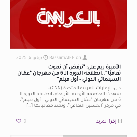
on
BassamAIFF
يوليو 6, 2025
الأميرة ريم علي: “نرفض أن نموت
ثقافيًا”..انطلاقة الدورة الـ 6 من مهرجان “عمّان
السينمائي الدولي – أول فيلم”
دبي، الإمارات العربية المتحدة (CNN)–
شهدت العاصمة الأردنية، الأربعاء، انطلاقة الدورة الـ
6 من مهرجان “عمّان السينمائي الدولي – أول فيلم”،
في مركز “الحسين الثقافي”، وتمتد فعالياتها
[…]
إقرأ المزيد
0