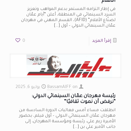
الأفلام”
في إطار التزامه المستمر بدعم المواهب وتعزيز
السرد السينمائي في المنطقة، أعلن “أيام عمّان
لصنّاع الأفلام” (AFID)، القسم المهني في مهرجان
عمّان السينمائي الدولي – أول
[…]
إقرأ المزيد
0
on
BassamAIFF
يوليو 6, 2025
رئيسة مهرجان عمّان السينمائي الدولي:
“نرفض أن نموت ثقافيًا”
انطلقت مساء أمس فعاليات الدورة السادسة من
مهرجان عمّان السينمائي الدولي – أول فيلم، بحضور
الأميرة ريم علي، رئيسة ومؤسسة المهرجان، إلى
جانب الأمير علي بن
[…]