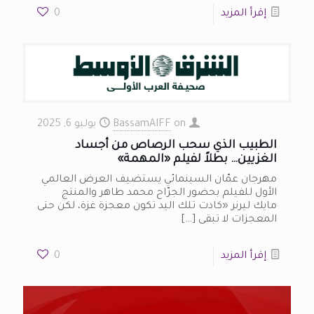
إقرأ المزيد
0
on
BassamAIFF
يوليو 6, 2025
الطبيب الذي سحب الرصاص من أجساد
الغزيين… بطلاً لفيلم «المهمة»
مهرجان عمّان السينمائي يستضيف العرض العالمي
الأول للفيلم بحضور الجرّاح محمد طاهر والمنتج
مايك ليرنر «كادت تلك اليد تكون معجزة غزة، لكن حتى
المعجزات لا تبقى
[…]
إقرأ المزيد
0