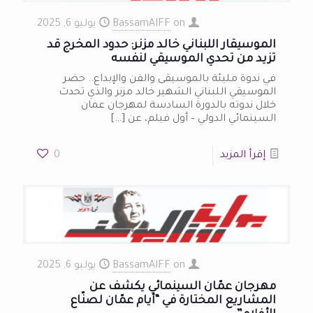
on
BassamAIFF
يوليو 6, 2025
الموسيقار اللبناني خالد مزنر: حدود المخرج قد
تزيد من تحدي الموسيقي لنفسه
في ندوة مليئة بالموسيقى والفن والإبداع.. حضر
الموسيقي اللبناني الشهير خالد مزنر والذي تحدث
خلال ندوته بالدورة السادسة لمهرجان عمان
السينمائي الدولي – أول فيلم، عن
[…]
إقرأ المزيد
0
on
BassamAIFF
يوليو 6, 2025
مهرجان عمّان السينمائي يكشف عن
المشاريع المختارة في “أيام عمّان لصنّاع