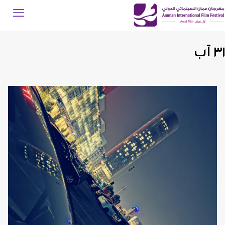
٣١ آب