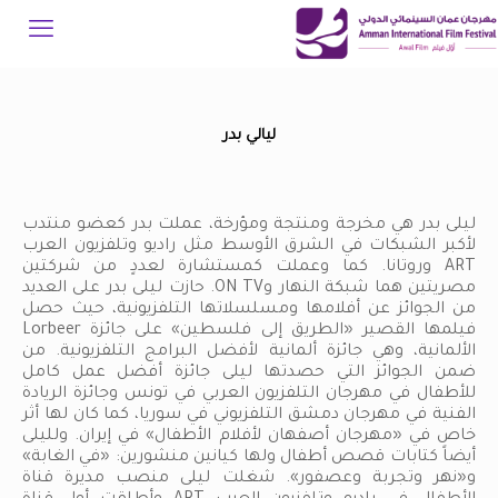
ليالي بدر
ليلى بدر هي مخرجة ومنتجة ومؤرخة، عملت بدر كعضو منتدب
لأكبر الشبكات في الشرق الأوسط مثل راديو وتلفزيون العرب
ART وروتانا. كما وعملت كمستشارة لعددٍ من شركتين
مصريتين هما شبكة النهار وON TV. حازت ليلى بدر على العديد
من الجوائز عن أفلامها ومسلسلاتها التلفزيونية، حيث حصل
فيلمها القصير «الطريق إلى فلسطين» على جائزة Lorbeer
الألمانية، وهي جائزة ألمانية لأفضل البرامج التلفزيونية. من
ضمن الجوائز التي حصدتها ليلى جائزة أفضل عمل كامل
للأطفال في مهرجان التلفزيون العربي في تونس وجائزة الريادة
الفنية في مهرجان دمشق التلفزيوني في سوريا، كما كان لها أثر
خاص في «مهرجان أصفهان لأفلام الأطفال» في إيران. ولليلى
أيضاً كتابات قصص أطفال ولها كيانين منشورين: «في الغابة»
و«نهر وتجربة وعصفور». شغلت ليلى منصب مديرة قناة