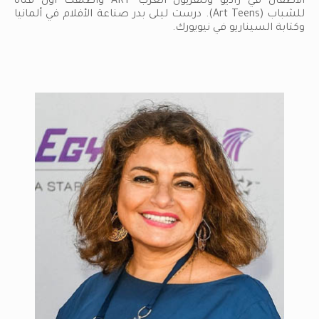
الأطفال في راديو وتلفزيون العرب ART وأطلقت أول قناة
للشباب (Art Teens). درست ليلى بدر صناعة الأفلام في ألمانيا
وكتابة السيناريو في نيويورك.