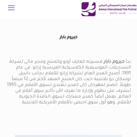
جيروم بايار
بدأ
جيروم بايار
مسيرته كعازف أوبو وكمنتج ومدير مالي لشركة
التسجيلات الموسيقية الكلاسيكية الفرنسية إراتو. في عام
1991، أصبح المدير العام لشركة إراتو للأفلام بجانب دانييل
توسكان دو بلانتييه حيث كان المنتج المنفذ لأكثر من 12 فيلماً
طويلاً. انضم لمهرجان كان كمدير تنفيذي لسوق الأفلام في 1995
ليشرف على تطوير وإدارة ما يعرف الآن بأكبر سوق أفلام في
العالم. يعمل أيضاً كمدير مشارك لسوق النافذة الجنوبية
للأفلام، وهو أول سوق اختص بالأفلام الأمريكية اللاتينية.