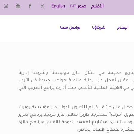
الأفلام
صور ٢٠٢٦
English
الإعلام
شركاؤنا
تواصل معنا
اريو مقيمة في عمّان. عازر مؤسِسة وشريكة إدارية
في عمّان تعمل على رعاية وتنمية مواهب جديدة في الأردن
ي الهيئة الملكية للأفلام، حيث أدارت برامج التدريب التي
غاء”، الذي حصل على جائزة الفيلم للتعاون الدولي من مؤسسة روبرت
طويل “فرحة” للمخرجة دارين سلام. عازر خريجة برنامج تحرير
ئة ومستشارة مشاريع لمعهد الدوحة للأفلام وبرنامج جائزة
تشارة لقطاع الأفلام الخاص.