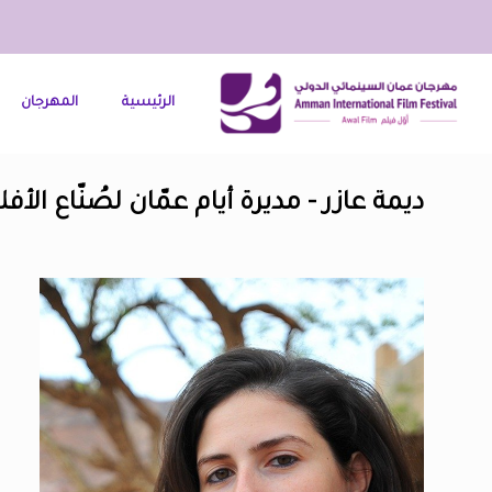
الرئيسية
المهرجان
ديمة عازر - مديرة أيام عمّان لصُنّاع الأفل