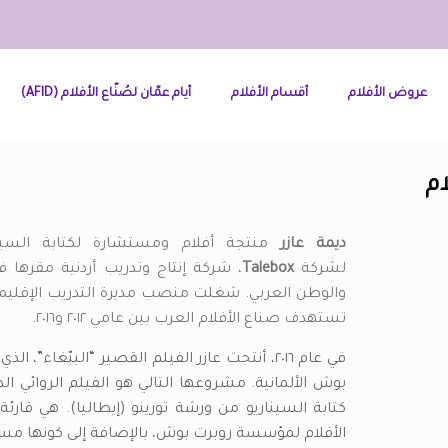
عروض الأفلام
أقسام الأفلام
أيام عمّان لصُنّاع الأفلام (AFID)
ام
ديمة عازر
منتجة أفلام ومستشارة لكتابة السين
لشركة
Talebox
، شركة إنتاج وتدريب أردنية مقرها 
والوطن العربي. شغلت منصب مديرة التدريب الإقليمي ف
تستهدف صناع الأفلام العرب بين عامي ٢٠١٢ و٢٠١٦.
في عام ٢٠١٦، أنتجت عازر الفيلم القصير “الببّ
بوش الألمانية. مشروعها التالي هو الفيلم الروائي ال
كتابة السيناريو من ورشة تورينو (إيطاليا). هي قار
الأفلام لمؤسسة روبرت بوش، بالإضافة إلى كونها مس