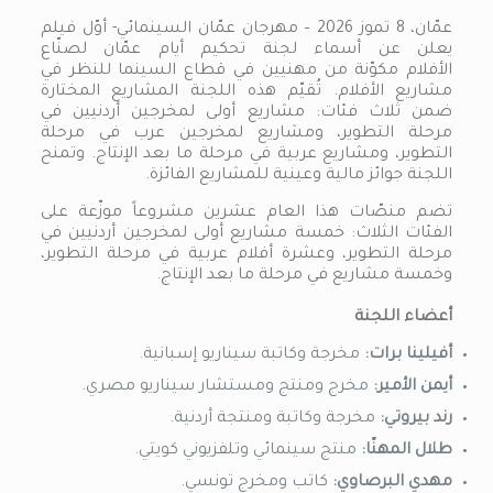
عمّان، 8 تموز 2026 – مهرجان عمّان السينمائي- أوّل فيلم
يعلن عن أسماء لجنة تحكيم أيام عمّان لصنّاع
الأفلام مكوّنة من مهنيين في قطاع السينما للنظر في
مشاريع الأفلام. تُقيّم هذه اللجنة المشاريع المختارة
ضمن ثلاث فئات: مشاريع أولى لمخرجين أردنيين في
مرحلة التطوير، ومشاريع لمخرجين عرب في مرحلة
التطوير، ومشاريع عربية في مرحلة ما بعد الإنتاج. وتمنح
اللجنة جوائز مالية وعينية للمشاريع الفائزة.
تضم منصّات هذا العام عشرين مشروعاً موزّعة على
الفئات الثلاث: خمسة مشاريع أولى لمخرجين أردنيين في
مرحلة التطوير، وعشرة أفلام عربية في مرحلة التطوير،
وخمسة مشاريع في مرحلة ما بعد الإنتاج.
أعضاء اللجنة
أفيلينا برات:
مخرجة وكاتبة سيناريو إسبانية.
أيمن الأمير:
مخرج ومنتج ومستشار سيناريو مصري.
رند بيروتي:
مخرجة وكاتبة ومنتجة أردنية.
طلال المهنّا:
منتج سينمائي وتلفزيوني كويتي.
مهدي البرصاوي:
كاتب ومخرج تونسي.