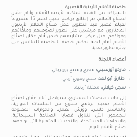
حاضنة الأفلام الأردنية القصيرة
بالشراكة بين الهيئة الملكية الأردنية للأفلام وأيام عمّان
لصنّاع الأفلام، تم إطلاق برنامج جديد، لدعم 15 مشروعاً
لفيلم قصير قيد التطوير. عمل صنّاع الأفلام الأردنيون
المختارون مع مرشدين على تطوير نصوصهم وملفّاتهم
وموادّهم، قبل عرض مشاريعهم ضمن أيام عمّان لصنّاع
الأفلام أمام لجنة تحكيم خاصة بالحاضنة للتنافس على
جائزة تطوير نقدية.
أعضاء اللجنة
ماركو أورسيني:
مخرج ومنتج بورتريكي.
طارق أبو لغد:
منتج وموزع أردني.
سجى كيلاني:
ممثلة أردنية.
إلى جانب منصات المشاريع، ستواصل أيام عمّان لصنّاع
الأفلام تقديم برنامج متنوع من الجلسات الحوارية،
والماستر كلاس، وورش العمل، والحوارات المفتوحة
للجمهور، التي تتناول قضايا الصناعة السينمائية،
والاتجاهات المستجدة، والتحديات المتغيرة التي يواجهها
صنّاع الأفلام اليوم.