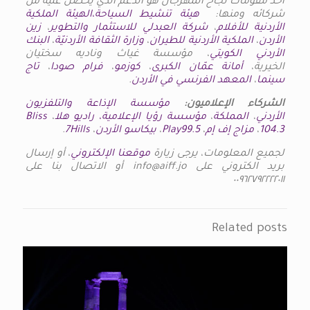
أحد مقومات نجاح المهرجان هو الدعم الذي يحصل عليه من
شركائه ومنها:
هيئة تنشيط السياحة،
الهيئة الملكية
الأردنية للأفلام
،
شركة العبدلي للاستثمار والتطوير
،
زين
الأردن
،
الملكية الأردنية للطيران
،
وزارة الثقافة الأردنيّة
،
البنك
الأردني الكويتي
، مؤسسة غياث وناديه سختيان
الخيرية،
أمانة عمّان الكبرى
،
كوزمو
،
فرام صودا
،
تاج
سينما
،
المعهد الفرنسي في الأردن
.
الشركاء الإعلاميون:
مؤسسة الإذاعة والتلفزيون
الأردني
،
المملكة
،
مؤسسة رؤيا الإعلامية،
راديو هلا
،
Bliss
104.3
،
مزاج إف إم
،
Play99.5
،
بيكاسو الأردن
،
7Hills
.
لجميع المعلومات، يرجى زيارة
موقعنا الإلكتروني
، أو إرسال
بريد الكتروني على info@aiff.jo أو الاتصال بنا على
٠٠٩٦٢٧٩٢٢٢٢٠١١
Related posts