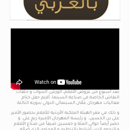
بعد أسبوع من عروض الأفلام، الورش، الندوات و حلقات
النقاش الخاصة في صناعة السينما، أقيم حفل ختام
فعاليات مهرجان عمّان السينمائي الدولي بدورته الثالثة.
و ذلك في مقر الهيئة الملكية الأردنية للأفلام بحضور الأمير
علي بن الحسين، و رئيسة المهرجان الأميرة ريم علي. و
حضر أيضاً حوالي المئة و خمسين ضيفاً من صنّاع الأفلام
و النجوم الذين أشادوا بالتنظيم و المحتوى الذي ضمّه