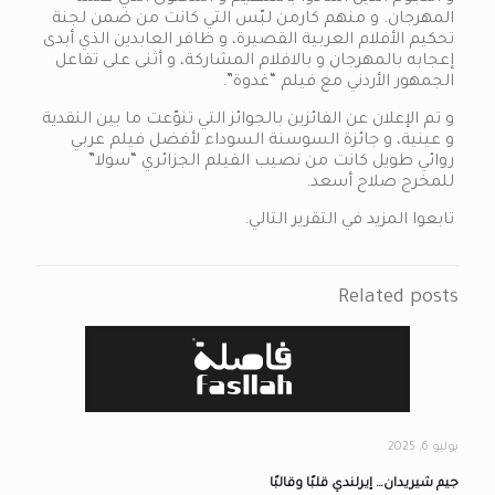
المهرجان. و منهم كارمن لبّس التي كانت من ضمن لجنة
تحكيم الأفلام العربية القصيرة، و ظافر العابدين الذي أبدى
إعجابه بالمهرجان و بالافلام المشاركة، و أثنى على تفاعل
الجمهور الأردني مع فيلم “غدوة”.
و تم الإعلان عن الفائزين بالجوائز التي تنوّعت ما بين النقدية
و عينية، و جائزة السوسنة السوداء لأفضل فيلم عربي
روائي طويل كانت من نصيب الفيلم الجزائري “سولا”
للمخرج صلاح أسعد.
تابعوا المزيد في التقرير التالي.
Related posts
يوليو 6, 2025
جيم شيريدان… إيرلندي قلبًا وقالبًا