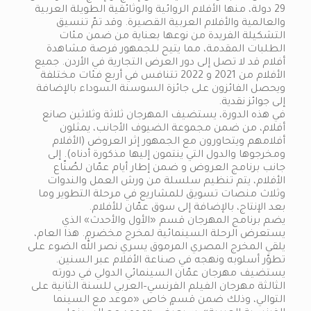
29 دولة، منها الأفلام الروائية والوثائقية الطويلة العربية
والعالمية والأفلام العربية القصيرة. وقد تمّ تنسيق
التشكيلة الفريدة من نوعها بعناية من ضمن مئات
الطلبات المقدمة، مما يتيح للجمهور فرصة مشاهدة
أفلام قد لا تصل إلى دور العرض التجارية في الأردن. جميع
الأفلام من 2021 و 2022 تتنافس في أربع فئات مختلفة
ويحصل الفائزون على جائزة السوسنة السوداء بالإضافة
إلى جوائز نقدية.
في هذه الدورة، يستضيف المهرجان ثلاثة وثلاثين صانع
أفلام، من ضمن مجموعة الضيوف الأجانب، يمثلون
أفلامهم ويتحاورون مع الجمهور إثر العروض (الأفلام
ومخرجوها والدول التي ينتمون إليها مذكورة أدناه). إلى
جانب برنامج العروض و ضمن إطار أيام عمّان لصُنّاع
الأفلام، يتم تنظيم سلسلة من ورش العمل والندوات
وثلاث منصات تسويق للمشاريع في مرحلة التطوير وما
بعد الإنتاج، بالإضافة إلى سوق عمّان للأفلام.
يضم برنامج المهرجان قسم «الأول والأحدث» الذي
يستعرض الرحلة السينمائية لمخرج مخضرم. هذا العام،
يلقي المخرج المصري المرموق يسري نصر الله الضوء على
تطوّر أسلوبه ونهجه في صناعة الأفلام عبر السنين.
يستضيف مهرجان عمّان السينمائي الدولي في دورته
الثالثة مهرجان الفيلم الفرنسي–العربي للسنة الثانية على
التوالي، وذلك ضمن قسمٍ خاص «موعد مع السينما