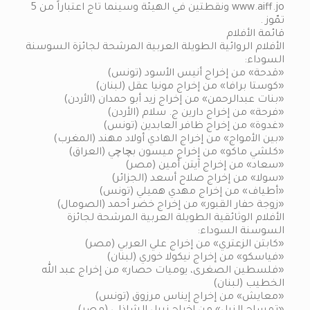
www.aiff.jo ونقطتين في الهيئة وسينما تاج اعتباراً من 5
تمّوز .
قائمة الأفلام
الأفلام الروائية الطويلة العربية المرشحة لجائزة السوسنة
السوداء:
«قدحة» من إخراج أنيس الأسود (تونس)
«كوستا برافا» من إخراج مونيا عقل (لبنان)
«بنات عبدالرحمن» من إخراج زيد أبو حمدان (الأردن)
«فرحة» من إخراج دارين ج. سلام (الأردن)
«غدوة» من إخراج ظافر العابدين (تونس)
«بين الأمواج» من إخراج الهادي أولاد مهند (المغرب)
«كلشي ماكو» من إخراج ميسون بچاچي (العراق)
«سعاد» من إخراج آيتن أمين (مصر)
«سولا» من إخراج صلاح أسعد (الجزائر)
«أطياف» من إخراج مهدي هميلي (تونس)
«زوجة حفار القبور» من إخراج خضر أحمد (الصومال)
الأفلام الوثائقية الطويلة العربية المرشحة لجائزة
السوسنة السوداء:
«كابتن الزعتري» من إخراج علي العربي (مصر)
«فياسكو» من إخراج نيكولا خوري (لبنان)
«فلسطين الصغرى، يوميات حصار» من إخراج عبد الله
الخطيب (لبنان)
«معايش» من إخراج إيناس مرزوق (تونس)