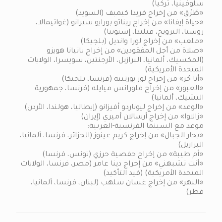
سلوفينيا، تركيا)
«طَرْق» من إخراج فريدا كيمبف (السويد)
«حياة إيفانا» من إخراج ريناتو بورايو سيرانو (غواتيمالاـ،
روسيا، النرويج، فنلندا، إستونيا)
«ملعب» من إخراج لورا وانديل (بلجيكا)
«صلاة من أجل المفقودين» من إخراج تاتيانا هويزو
(المكسيك، ألمانيا، البرازيل، الأرجنتين، سويسرا، الولايات
المتحدة الأمريكية)
«أنا حُر» من إخراج لور پورتييه (فرنسا، بلجيكا)
«العبور» من إخراج فلورانس ميايله (فرنسا، جمهورية
التشيك، ألمانيا)
«الوعد» من إخراج ليوناردو أفيزانو (إيطاليا، هولندا، الأردن)
«زالاوا» من إخراج أرسالان أميري (إيران)
موعد مع السينما الفرنسية-العربية:
«بحار الجبال» من إخراج كريم عينوز (الجزائر، فرنسا، ألمانيا،
البرازيل)
«أم طيبة» من إخراج حفصية حرزي (تونس، فرنسا)
«أنت تشبهني» من إخراج دينا عامر (مصر، فرنسا، الولايات
المتحدة الأمريكية) (قيد التأكيد)
«النهر» من إخراج غسان سلهب (لبنان، فرنسا، ألمانيا،
قطر)