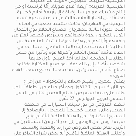
الفرنسية-العربية». سيعرض «موعد مع السينما
الفرنسية-العربية» أربعة أفلامٍ طويلة، إمّا فرنسية أو من
إنتاج مشترك مع فرنسا، إضافة إلى أربعة أفلام قصيرة.
تعليقًا على اختيار الأفلام، قالت عريب زعيتر، مديرة قسم
البرمجة في المهرجان: «كانت مهمتنا صعبة في انتقاء
أفلام الدورة الثالثة للمهرجان، فصناع الأفلام ذوي الأعمال
الأولى ينهضون بقوة بأصواتهم ويسردون قصصاً تعبّر عن
واقعهم وآرائهم. في هذه الدورة، اشتدت المنافسة بين
الطلبات المقدمة مقارنةً بالعام الماضي. عملنا بجد في
انتقاء قائمة أفضل الأفلام وأكثرها قوة وتأثيرا من ضمن
الطلبات المقدمة. لطالما أخذ الفيلم الأول طابعاً
شخصيا، أضف إلى ذلك دقة المواضيع المختارة وكفاءة
صناع الأفلام المشاركين، مما يجعلنا نتطلع بشغف لهذه
الدورة.»
يفتتح المهرجان بفيلم «سلام بالشوكولا « من إخراج
جوناثان كيسر في 20 تمّوز، وهو آخر فيلم من بطولة الراحل
حاتم علي؛ بينما سيعرض الفيلم القصير الفائز في الحفل
الختامي لتوزيع الجوائز في 27 تمّوز.
تنظم العروض في دور سينما السيارات في منطقة
العبدلي والتي أقيمت خصيصاً للمهرجان، بالإضافة إلى
المسرح المكشوف في الهيئة الملكية للأفلام وتاج
سينما. ومن أجل الوصول إلى عددٍ أكبر من المشاهدين في
الأردن، تقام بعض العروض في إربد والعقبة والسلط.
وأعلنت الهيئة الملكية للأفلام أنه يمكن شراء التذاكر على