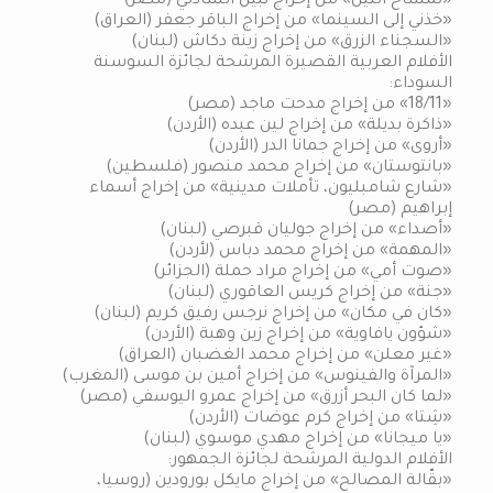
«تمساح النيل» من إخراج نبيل الشاذلي (مصر)
«خذني إلى السينما» من إخراج الباقر جعفر (العراق)
«السجناء الزرق» من إخراج زينة دكاش (لبنان)
الأفلام العربية القصيرة المرشحة لجائزة السوسنة
السوداء:
«18/11» من إخراج مدحت ماجد (مصر)
«ذاكرة بديلة» من إخراج لين عبده (الأردن)
«أروى» من إخراج جمانا الدر (الأردن)
«بانتوستان» من إخراج محمد منصور (فلسطين)
«شارع شامبليون، تأملات مدينية» من إخراج أسماء
إبراهيم (مصر)
«أصداء» من إخراج جوليان قبرصي (لبنان)
«المهمة» من إخراج محمد دباس (لأردن)
«صوت أمي» من إخراج مراد حملة (الجزائر)
«جنة» من إخراج كريس العاقوري (لبنان)
«كان في مكان» من إخراج نرجس رفيق كريم (لبنان)
«شؤون يافاوية» من إخراج زين وهبة (الأردن)
«غير معلن» من إخراج محمد الغضبان (العراق)
«المرآة والفينوس» من إخراج أمين بن موسى (المغرب)
«لما كان البحر أزرق» من إخراج عمرو اليوسفي (مصر)
«شِتا» من إخراج كرم عوضات (الأردن)
«يا ميجانا» من إخراج مهدي موسوي (لبنان)
الأفلام الدولية المرشحة لجائزة الجمهور:
«بقّالة المصالح» من إخراج مايكل بورودين (روسيا،