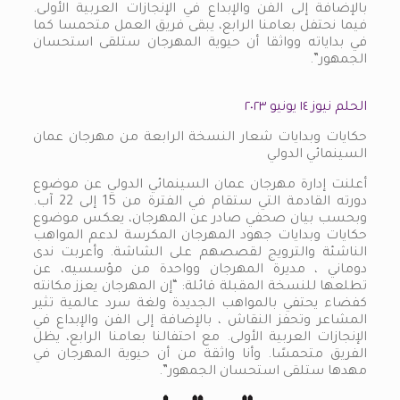
بالإضافة إلى الفن والإبداع في الإنجازات العربية الأولى.
فيما نحتفل بعامنا الرابع، يبقى فريق العمل متحمسا كما
في بداياته وواثقا أن حيوية المهرجان ستلقى استحسان
الجمهور”.
الحلم نيوز ١٤ يونيو ٢٠٢٣
حكايات وبدايات شعار النسخة الرابعة من مهرجان عمان
السينمائي الدولي
أعلنت إدارة مهرجان عمان السينمائي الدولي عن موضوع
دورته القادمة التي ستقام في الفترة من 15 إلى 22 آب.
وبحسب بيان صحفي صادر عن المهرجان، يعكس موضوع
حكايات وبدايات جهود المهرجان المكرسة لدعم المواهب
الناشئة والترويج لقصصهم على الشاشة. وأعربت ندى
دوماني ، مديرة المهرجان وواحدة من مؤسسيه، عن
تطلعها للنسخة المقبلة قائلة: “إن المهرجان يعزز مكانته
كفضاء يحتفي بالمواهب الجديدة ولغة سرد عالمية تثير
المشاعر وتحفز النقاش ، بالإضافة إلى الفن والإبداع في
الإنجازات العربية الأولى. مع احتفالنا بعامنا الرابع، يظل
الفريق متحمسًا. وأنا واثقة من أن حيوية المهرجان في
مهدها ستلقى استحسان الجمهور”.