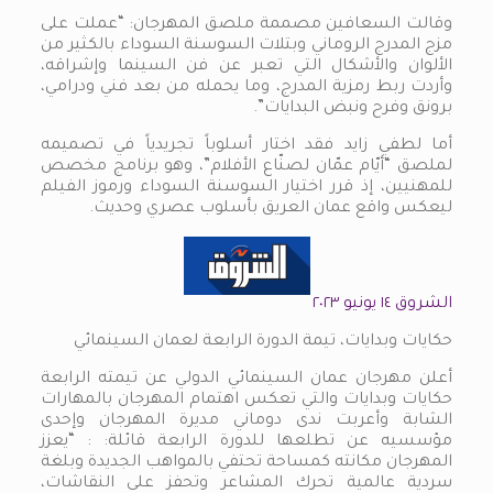
وقالت السعافين مصممة ملصق المهرجان: “عملت على
مزج المدرج الروماني وبتلات السوسنة السوداء بالكثير من
الألوان والأشكال التي تعبر عن فن السينما وإشراقه،
وأردت ربط رمزية المدرج، وما يحمله من بعد فني ودرامي،
برونق وفرح ونبض البدايات”.
أما لطفي زايد فقد اختار أسلوباً تجريدياً في تصميمه
لملصق “أيّام عمّان لصنّاع الأفلام”، وهو برنامج مخصص
للمهنيين، إذ قرر اختيار السوسنة السوداء ورموز الفيلم
ليعكس واقع عمان العريق بأسلوب عصري وحديث.
الشروق ١٤ يونيو ٢٠٢٣
حكايات وبدايات، تيمة الدورة الرابعة لعمان السينمائي
أعلن مهرجان عمان السينمائي الدولي عن تيمته الرابعة
حكايات وبدايات والتي تعكس اهتمام المهرجان بالمهارات
الشابة وأعربت ندى دوماني مديرة المهرجان وإحدى
مؤسسيه عن تطلعها للدورة الرابعة قائلة: : “يعزز
المهرجان مكانته كمساحة تحتفي بالمواهب الجديدة وبلغة
سردية عالمية تحرك المشاعر وتحفز على النقاشات،