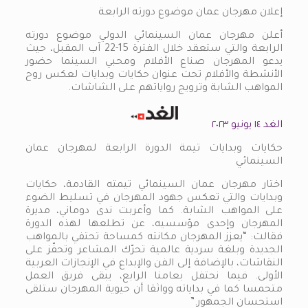
إعلان مهرجان عمان موضوع دورته الرابعة
أعلن مهرجان عمان السينمائي الدولي موضوع دورته
الرابعة والتي ستعقد خلال الفترة 15-22 آب المقبل، حيث
يدعو المهرجان صناع الأفلام ومحبي السينما حضور
الأنشطة والأفلام تحت عنوان حكايات وبدايات لعكس روح
المواهب الشابة وترويج رواياتهم على الشاشات.
الغد ١٤ يونيو ٢٠٢٣
حكايات وبدايات تيمة الدورة الرابعة لمهرجان عمان
السينمائي
اختار مهرجان عمان السينمائي تيمته القادمة، حكايات
وبدايات والتي تعكس جهود المهرجان في تسليط الضوء
على المواهب الشابة. كما وأعربت ندى دوماني، مديرة
المهرجان وإحدى مؤسسيه، عن تطلعها لهذه الدورة
فقالت: “يعزز المهرجان مكانته كمساحة تحتفي بالمواهب
الجديدة وبلغة سردية عالمية تحرّك المشاعر وتحفّز على
النقاشات، بالإضافة إلى الفن والإبداع في الإنجازات العربية
الأولى. فيما نحتفل بعامنا الرابع، يبقى فريق العمل
متحمسا كما في بداياته وواثقا أن حيوية المهرجان ستلقى
استحسان الجمهور.”