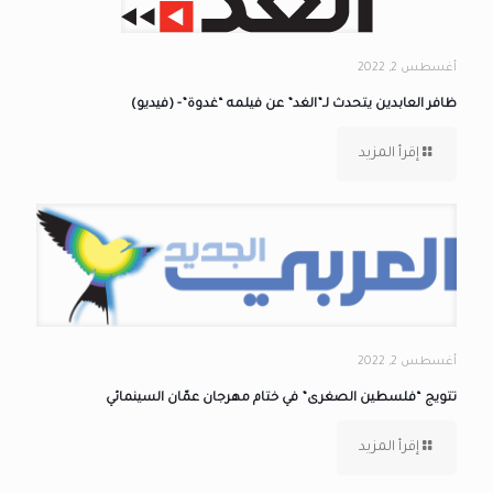
أغسطس 2, 2022
ظافر العابدين يتحدث لـ”الغد” عن فيلمه “غدوة”- (فيديو)
إقرأ المزيد
أغسطس 2, 2022
تتويج “فلسطين الصغرى” في ختام مهرجان عمّان السينمائي
إقرأ المزيد