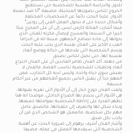
للدور، والدراسة النفسية للشخصية حتى تستطيع
الخروج للناس بصورتها المتخيلة، مضيفة “أنا ضد تنميط
الأدوار، علينا البحث دائماً عن الشخصيات المختلفة
وأشكال جديدة حتى لا يتحول العمل الفني إلى روتين”.
فيما أشارت الفنانة كارمن لبس، إلى أن على المخرج عبئا
كبيرا في السينما والمسرح لإيصال فكرته للفنان، الذي
يحولها إلى مادة تصافح الجمهور، مبينة انه في الدراما
العبء الأكبر على الفنان نفسه الذي يجب عليه البحث
ورسم الشخصية التي يقدمها في خياله ووضع أبعاد
نفسيه لها، حتى تصل للناس بصدق.
من جهته، أكد الفنان ظافر العابدين أن على الفنان اختراع
أبعاد وخلفيات للشخصية تناسب القصة، فالفنان لا
يعيش سوى حياة واحدة، وليس لديه كل التجارب، فمن
المهم جداً أن يتقبل الناس بجميع أطيافهم من غير أحكام
مسبقة.
ولفت الفنان جورج خباز، إلى أن الأدوار التي تغريه بقبولها،
هي الأدوار التي يحتدم بها الصراع الداخلي، موضحا انه هنا
تظهر القدرة على إحاطة الشخصية بعواملها جميعها،
وبناء شكل لها والتعرف إلى خلفياتها، فالصدق عامل
مهم بكل شخصية، فالممثل هو الشخص الذي قرر أن
يكذب بكل صدق.
وأشار الفنان أشرف برهوم إلى ضرورة البحث عن أهمية
الشخصية التي سيقدمها الممثل في عمله، مضيفا