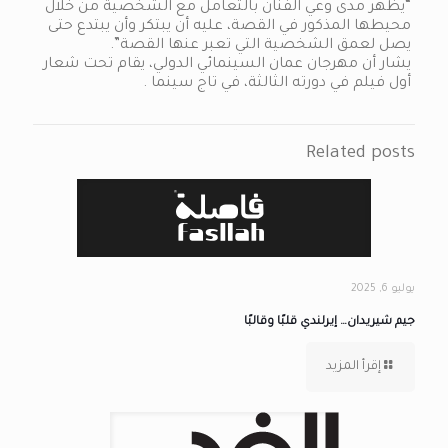
“يظهر مدى وعي الفنان بالتعامل مع الشخصية من خلال
محيطها المذكور في القصة، عليه أن يبتكر وأن يبتدع حتى
يصل لعمق الشخصية التي تعبر عنها القصة”.
يشار أن مهرجان عمان السينمائي الدولي، يقام تحت شعار
أول فيلم في دورته الثالثة، في تاج سينما .
Related posts
يوليو 6, 2025
جيم شيريدان… إيرلندي قلبًا وقالبًا
إقرأ المزيد