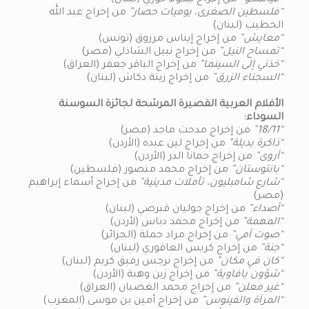
“فياسكو”
من إخراج نيكولا خوري (لبنان)
“فلسطين الصغرى، يوميات حصار”
من إخراج عبد الله
الخطيب (لبنان)
“معايش”
من إخراج إيناس مرزوق (تونس)
“تمساح النيل”
من إخراج نبيل الشاذلي (مصر)
“خذني إلى السينما”
من إخراج الباقر جعفر (العراق)
“السجناء الزرق”
من إخراج زينة دكاش (لبنان)
الأفلام العربية القصيرة المرشحة لجائزة السوسنة
السوداء:
“18/11”
من إخراج مدحت ماجد (مصر)
“ذاكرة بديلة”
من إخراج لين عبده (الأردن)
“أروى”
من إخراج جمانا الدر (الأردن)
“بانتوستان”
من إخراج محمد منصور (فلسطين)
“شارع شامبليون، تأملات مدينية”
من إخراج أسماء إبراهيم
(مصر)
“أصداء”
من إخراج جوليان قبرصي (لبنان)
“المهمة”
من إخراج محمد دباس (لأردن)
“صوت أمي”
من إخراج مراد حملة (الجزائر)
“جنة”
من إخراج كريس العاقوري (لبنان)
“كان في مكان”
من إخراج نرجس رفيق كريم (لبنان)
“شؤون يافاوية”
من إخراج زين وهبة (الأردن)
“غير معلن”
من إخراج محمد الغضبان (العراق)
“المرآة والفينوس”
من إخراج أمين بن موسى (المغرب)