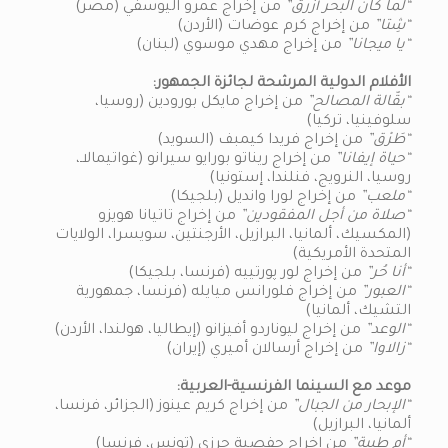
“لما كان البحر أزرق”
من إخراج عمرو اليوسفي (مصر)
“شِتا”
من إخراج كرم عوضات (الأردن)
“يا ميجانا”
من إخراج مهدي موسوي (لبنان)
الأفلام الدولية المرشحة لجائزة الجمهور:
“بقّالة المصالح”
من إخراج مايكل بورودين (روسيا،
سلوفينيا، تركيا)
“طَرْق”
من إخراج فريدا كيمبف (السويد)
“حياة إيفانا”
من إخراج ريناتو بورايو سيرانو (غواتيمالاـ،
روسيا، النرويج، فنلندا، إستونيا)
“ملعب”
من إخراج لورا وانديل (بلجيكا)
“صلاة من أجل المفقودين”
من إخراج تاتيانا هويزو
(المكسيك، ألمانيا، البرازيل، الأرجنتين، سويسرا، الولايات
المتحدة الأمريكية)
“أنا حُر”
من إخراج لور پورتييه (فرنسا، بلجيكا)
“العبور”
من إخراج فلورانس ميايله (فرنسا، جمهورية
التشيك، ألمانيا)
“الوعد”
من إخراج ليوناردو أفيزانو (إيطاليا، هولندا، الأردن)
“زالاوا”
من إخراج أرسالان أميري (إيران)
موعد مع السينما الفرنسية-العربية:
“الإبحار من الجبال”
من إخراج كريم عينوز (الجزائر، فرنسا،
ألمانيا، البرازيل)
“أم طيبة”
من إخراج حفصية حرزي (تونس، فرنسا)