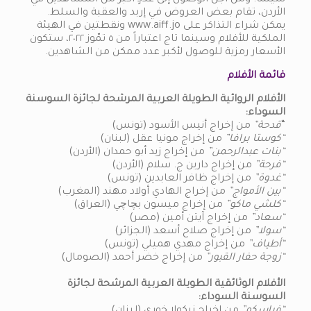
سينما. ومن أجل الوصول إلى عددٍ أكبر من المشاهدين في
الأردن، تقام بعض العروض في إربد والعقبة والسلط.
يمكن شراء التذاكر على www.aiff.jo ونقطتين في الهيئة
الملكية للأفلام وسينما تاج اعتباراً من ٥ تمّوز ٢٠٢٢، ستكون
الأسعار رمزية للوصول لأكبر عدد ممكن من الشاهدين.
قائمة الأفلام
الأفلام الروائية الطويلة العربية المرشحة لجائزة السوسنة
السوداء:
“
قدحة”
من إخراج أنيس الأسود (تونس)
“كوستا برافا”
من إخراج مونيا عقل (لبنان)
“بنات عبدالرحمن”
من إخراج زيد أبو حمدان (الأردن)
“فرحة”
من إخراج دارين ج. سلام (الأردن)
“غدوة”
من إخراج ظافر العابدين (تونس)
“بين الأمواج”
من إخراج الهادي أولاد مهند (المغرب)
“كلشي ماكو”
من إخراج ميسون بچاچي (العراق)
“سعاد”
من إخراج آيتن أمين (مصر)
“سولا”
من إخراج صلاح أسعد (الجزائر)
“أطياف”
من إخراج مهدي هميلي (تونس)
“زوجة حفار القبور”
من إخراج خضر أحمد (الصومال)
الأفلام الوثائقية الطويلة العربية المرشحة لجائزة
السوسنة السوداء: