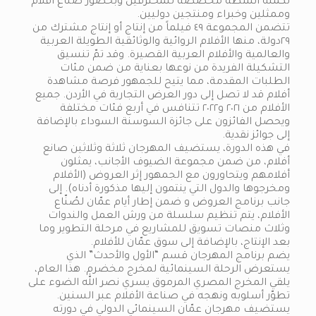
تكمله أنشطة مخصصة للمحترفين وبحضور صنّاع أفلام
وممثلين وخبراء ومنتجين دوليين.
تتضمن المجموعة ٤٩ فيلماً من إنتاج أو إنتاج مشترك من
٢٩دولة، منها الأفلام الروائية والوثائقية الطويلة العربية
والعالمية والأفلام العربية القصيرة. وقد تمّ تنسيق
التشكيلة الفريدة من نوعها بعناية من ضمن مئات
الطلبات المقدمة، مما يتيح للجمهور فرصة مشاهدة
أفلام قد لا تصل إلى دور العرض التجارية في الأردن. جميع
الأفلام من ٢٠٢١ و٢٠٢٢ تتنافس في أربع فئات مختلفة
ويحصل الفائزون على جائزة السوسنة السوداء بالإضافة
إلى جوائز نقدية.
في هذه الدورة، يستضيف المهرجان ثلاثة وثلاثين صانع
أفلام، من ضمن مجموعة الضيوف الأجانب، يمثلون
أفلامهم ويتحاورون مع الجمهور إثر العروض (الأفلام
ومخرجوها والدول التي ينتمون إليها مذكورة أدناه). إلى
جانب برنامج العروض و ضمن إطار أيام عمّان لصُنّاع
الأفلام، يتم تنظيم سلسلة من ورش العمل والندوات
وثلاث منصات تسويق للمشاريع في مرحلة التطوير وما
بعد الإنتاج، بالإضافة إلى سوق عمّان للأفلام.
يضم برنامج المهرجان قسم “الأول والأحدث” الذي
يستعرض الرحلة السينمائية لمخرج مخضرم. هذا العام،
يلقي المخرج المصري المرموق يسري نصر الله الضوء على
تطوّر أسلوبه ونهجه في صناعة الأفلام عبر السنين.
يستضيف مهرجان عمّان السينمائي الدولي في دورته