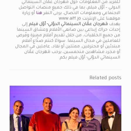
للمزيد من المعلومات حول مهرجان عمّان السينمائي
الدولي – أوَّل فيلم، بما في ذلك جميع منصات التواصل
الاجتماعي ومعلومات الاتصال، يرجى النقر
هنا
أو زيارة
موقعنا على الإنترنت www.aiff.jo
يهدف
مَهرجان عمّان السينمائي الدوّلي- أوّل فيلم
إلى
إحداث حراك إبداعي بين صانعي الأفلام وعشاق السينما
من جميع الخلفيات، من خلال تقديم أفلام مميزة وفُرص
للعاملين في مجال السينما. سواءً كنتم صنّاع أفلام
مبتدئين أو محترفين، ممثلين أو نقاد، عاملين في المجال
أو مجرد مشاهدين متحمسين، يرحب مَهرجان عمّان
السينمائي الدوّلي- أوّل فيلم بكم.
Related posts