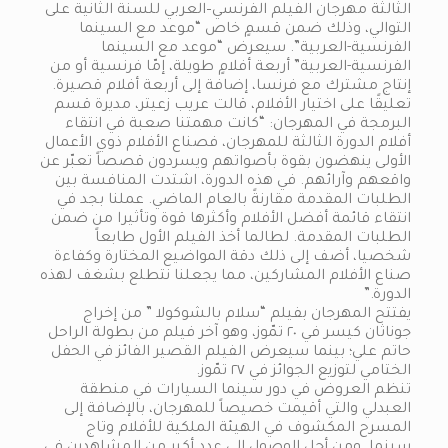
الثالثة مهرجان الفيلم الفرنسي–العربي للسنة الثانية على
التوالي، وذلك ضمن قسمٍ خاص “موعد مع السينما
الفرنسية-العربية”. سيعرض “موعد مع السينما
الفرنسية-العربية” أربعة أفلامٍ طويلة، إمّا فرنسية أو من
إنتاج مشترك مع فرنسا، إضافة إلى أربعة أفلام قصيرة.
تعليقًا على اختيار الأفلام، قالت عريب زعيتر، مديرة قسم
البرمجة في المهرجان: “كانت مهمتنا صعبة في انتقاء
أفلام الدورة الثالثة للمهرجان، فصناع الأفلام ذوي الأعمال
الأولى ينهضون بقوة بأصواتهم ويسردون قصصاً تعبّر عن
واقعهم وآرائهم. في هذه الدورة، اشتدت المنافسة بين
الطلبات المقدمة مقارنةً بالعام الماضي. عملنا بجد في
انتقاء قائمة أفضل الأفلام وأكثرها قوة وتأثيرا من ضمن
الطلبات المقدمة. لطالما أخذ الفيلم الأول طابعاً
شخصيا، أضف إلى ذلك دقة المواضيع المختارة وكفاءة
صناع الأفلام المشاركين، مما يجعلنا نتطلع بشغف لهذه
الدورة.”
يفتتح المهرجان بفيلم “سلام بالشوكولا ” من إخراج
جوناثان كيسر في ٢٠ تمّوز، وهو آخر فيلم من بطولة الراحل
حاتم علي؛ بينما سيعرض الفيلم القصير الفائز في الحفل
الختامي لتوزيع الجوائز في ٢٧ تمّوز.
تنظم العروض في دور سينما السيارات في منطقة
العبدلي والتي أقيمت خصيصاً للمهرجان، بالإضافة إلى
المسرح المكشوف في الهيئة الملكية للأفلام وتاج