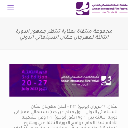
مجموعة منتقاة بعناية تنتظر جمهور الدورة
الثالثة لمهرجان عمّان السينمائي الدولي
عمّان، ٢٩حزيران (يونيو) ٢٠٢٢ – أعلن مهرجان عمّان
السينمائي الدولي – أول فيلم عن حدثٍ سينمائي مميز في
دورته الثالثة بين ٢٠ و٢٧ تمّوز (يوليو) ٢٠٢٢ وعن تشكيلة
الأفلام لهذا العام. برنامج الدورة الثالثة غني ومتنوع،