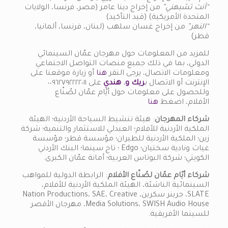
“أنت تشبهني”
من إخراج دينا عامر (مصر، فرنسا، الولايات
المتحدة الأمريكية) (قيد التأكيد)
“النهر”
من إخراج غسان سلهب (لبنان، فرنسا، ألمانيا،
قطر)
للمزيد من المعلومات حول مهرجان عمّان السينمائي
الدولي، بما في ذلك جميع منصات التواصل الاجتماعي
ومعلومات الاتصال، يرجى النقر
هنا
أو زيارة موقعنا على
الإنترنت أو الاتصال ب
ريك و. هندي
على ٠٠٩٦٢٧٩٢٢٢٢٠١١
وللحصول على معلومات حول أيّام عمّان لصُنّاع
الأفلام، اضغط
هنا
شركاء المهرجان
: هيئة تنشيط السياحة الأردنية؛ الهيئة
الملكية الأردنية للأفلام؛ العبدلي للاستثمار والتنمية؛ شركة
زين؛ الملكية الأردنية للطيران؛ مؤسسة قطر؛ مؤسسة
غياث ونادية سختيان؛ Edgo ؛ تاج سينما؛ البنك الأردني
الكويتي؛ شركة البوتاس العربية؛ أمانة عمّان الكبرى.
شركاء أيّام عمّان لصُنّاع الأفلام
: الرابطة الدولية للمواهب
السينمائية الناشئة، الهيئة الملكية الأردنية للأفلام،
SLATE، جرينر سكرين، Nation Productions، SAE، Creative
Media Solutions، SWISH Audio House، مهرجان الأقصر
للسينما الأفريقية.