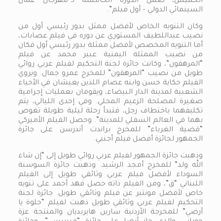
الخميس، ضمن الدورة الخامسة لـ”مهرجان عمان
السينمائي الدولي – أول فيلم”.
وكان التنويه الخاص لأفضل ممثل بدور رئيسي أول من
نصيب عبداللطيف المستوري عن دوره في فيلم عصابات،
أما التنويه المخصص لأفضل ممثلة بدور رئيسي أول فكان
من نصيب الممثلة اليمنية عبير محمد عن فيلم
“المرهقون”، وكانت جائزة لجنة التحكيم لفيلم عربي روائي
طويل من نصيب “المرهقون” للمخرج عمرو جمال. ويروي
الفيلم حكاية حسن وابنه عصام اللذين يعيشان في الأحياء
الشعبية لمدينة الدار البيضاء، ويقومان بعمليات إجرامية
صغيرة لمصلحة الزعيم المحلي. وفي إحدى الليالي، يتم
تكليفهما باختطاف رجل، فتبدأ رحلة ليلية طويلة تغوص
بهما في العالم السفلي للمدينة”. وحصل الفيلم الأميركي
“قضية الغرباء” للمخرج براندت أندرسن على جائزة
الجمهور لجائزة أفضل فيلم أجنبي.
وذهبت جائزة الجمهور لفيلم عربي روائي طويل إلى “إن شاء
الله ولد” للمخرج أمجد الرشيد. وذهبت جائزة السوسنة
السوداء لأفضل فيلم عربي وثائقي طويل إلى الفيلم
اللبناني “ق”، ومن الفيلم ذاته حصل فهد أحمد على تنويه
خاص لأفضل مونتير عن فيلم وثائقي طويل. جائزة لجنة
التحكيم لفيلم عربي وثائقي طويل ذهبت لفيلم “حلوة يا
أرضي” للمخرجة الأردنية سارين هايربديان والمنتجة عزة