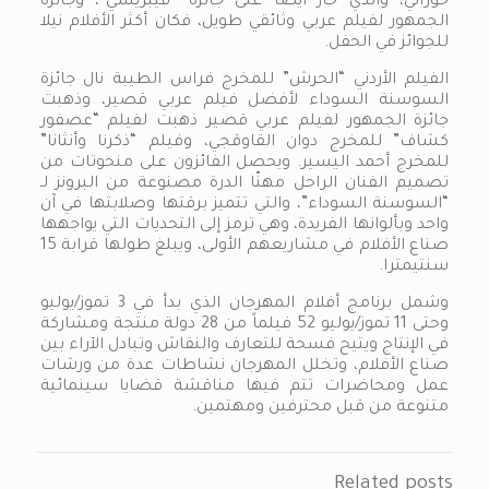
حوراني، والذي حاز أيضا على جائزة “فيبريسي”، وجائزة
الجمهور لفيلم عربي وثائقي طويل، فكان أكثر الأفلام نيلا
للجوائز في الحفل.
الفيلم الأردني “الحرش” للمخرج فراس الطيبة نال جائزة
السوسنة السوداء لأفضل فيلم عربي قصير، وذهبت
جائزة الجمهور لفيلم عربي قصير ذهبت لفيلم “عصفور
كشاف” للمخرج دوان القاوقجي، وفيلم “ذكرنا وأنثانا”
للمخرج أحمد اليسير. ويحصل الفائزون على منحوتات من
تصميم الفنان الراحل مهنّا الدرة مصنوعة من البرونز لـ
“السوسنة السوداء”، والتي تتميز برقتها وصلابتها في آن
واحد وبألوانها الفريدة، وهي ترمز إلى التحديات التي يواجهها
صناع الأفلام في مشاريعهم الأولى، ويبلغ طولها قرابة 15
سنتيمترا.
وشمل برنامج أفلام المهرجان الذي بدأ في 3 تموز/يوليو
وحتى 11 تموز/يوليو 52 فيلماً من 28 دولة منتجة ومشاركة
في الإنتاج ويتيح فسحة للتعارف والنقاش وتبادل الآراء بين
صناع الأفلام، وتخلل المهرجان نشاطات عدة من ورشات
عمل ومحاضرات تتم فيها مناقشة قضايا سينمائية
متنوعة من قبل محترفين ومهتمين.
Related posts