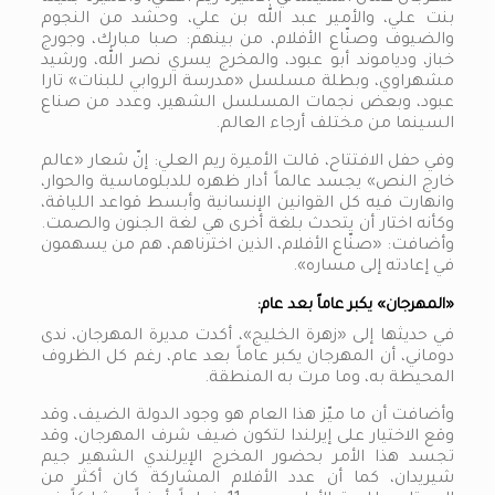
بنت علي، والأمير عبد الله بن علي، وحشد من النجوم
والضيوف وصنّاع الأفلام، من بينهم: صبا مبارك، وجورج
خباز، ودياموند أبو عبود، والمخرج يسري نصر الله، ورشيد
مشهراوي، وبطلة مسلسل «مدرسة الروابي للبنات» تارا
عبود، وبعض نجمات المسلسل الشهير، وعدد من صناع
السينما من مختلف أرجاء العالم.
وفي حفل الافتتاح، قالت الأميرة ريم العلي: إنّ شعار «عالم
خارج النص» يجسد عالماً أدار ظهره للدبلوماسية والحوار،
وانهارت فيه كل القوانين الإنسانية وأبسط قواعد اللياقة،
وكأنه اختار أن يتحدث بلغة أخرى هي لغة الجنون والصمت.
وأضافت: «صنّاع الأفلام، الذين اخترناهم، هم من يسهمون
في إعادته إلى مساره».
«المهرجان» يكبر عاماً بعد عام:
في حديثها إلى «زهرة الخليج»، أكدت مديرة المهرجان، ندى
دوماني، أن المهرجان يكبر عاماً بعد عام، رغم كل الظروف
المحيطة به، وما مرت به المنطقة.
وأضافت أن ما ميّز هذا العام هو وجود الدولة الضيف، وقد
وقع الاختيار على إيرلندا لتكون ضيف شرف المهرجان، وقد
تجسد هذا الأمر بحضور المخرج الإيرلندي الشهير جيم
شيريدان، كما أن عدد الأفلام المشاركة كان أكثر من