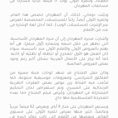
المعتاد، وللمرة الأولى يوجد 11 فيلماً أردنياً مشاركاً في
مسابقات المهرجان.
وبيّنت دوماني، كذلك، أن المهرجان خصص هذا العام،
وللمرة الأولى أيضاً، ركناً للمسلسلات المخصصة للعرض
عبر الإنترنت (مسلسلات الويب)، كما أدخل لغة الإشارة في
عدد من الأفلام.
وأشارت مديرة المهرجان إلى أن ميزة المهرجان الأساسية،
التي تظهر من خلال اسمه وشعاره (أول فيلم)، هي أنه
يهتم بالعروض الأولى والأفلام الأولى منذ تأسيسه، سواء
كان العمل هو الأول للمخرج أو لبَطَله أو بَطَلتِه أو كاتبه.
كما أنه يركز على الأعمال العربية بشكل أكبر رغم وجود
بعض العروض العالمية.
وكان حفل الافتتاح قد شهد لوحات فنية مميزة من
الفلكلور الشركسي، ومعزوفات موسيقية متنوعة، كما
قدّمت فيه الفنانة زين عوض بعض الفقرات الطربية
الارتجالية على المسرح، وتم استعراض لجان التحكيم
المشاركة في المهرجان، وعُرض فيلم الافتتاح «ما بعد»
للمخرجة الفلسطينية مها حاج.
ويستمر المهرجان على مدار 9 أيام، ويعرض 62 فيلماً عربياً
وعالمياً، كثير منها تعرض للمرة الأولى على مستوى
العالم، وبعضها من الأفلام التي نالت جوائز كبيرة في