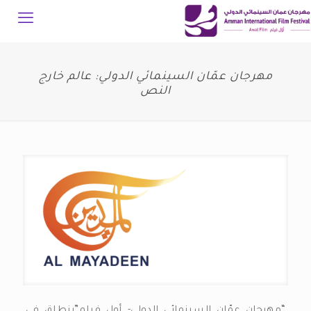
مهرجان عمّان السينمائي الدولي: عالم خارج
النص
“مهرجان عمّان السينمائي الدولي- أول فيلم”ينطلق في