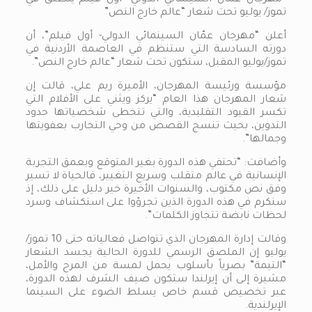
تموز/ يوليو تحت شعار “عالم خارج النص”
أعلن “مهرجان عمّان السينمائي الدولي- أول فيلم”، أن
دورته السادسة التي ستنظم في العاصمة الأردنية في
تموز/يوليو المقبل، ستكون تحت شعار “عالم خارج النص”.
مؤسسة ورئيسة المهرجان، الأميرة ريم علي، قالت إن
شعار المهرجان هذا العام “يركز ويثني على الأفلام التي
تكسر القيود التقليدية، والتي تتخطى شخصياتها حدود
التدوين، بحيث تنسج القصص من وحي التجارب بعفويتها
وجمالها”.
وأضافت: “تحتفي هذه الدورة بغير المتوقع وبعمق التجربة
الإنسانية في عالم متقلب وسريع التغيير، فالحياة لا تسير
وفق نص مكتوب، والسنوات الأخيرة خير دليل على ذلك، إذ
سنكرم في هذه الدورة الذين تجرؤوا على استكشاف وسرد
لحظات نابضة تتجاوز الكلمات”.
وقالت إدارة المهرجان الذي تتواصل فعالياته حتى 10 تموز/
يوليو إن الملصق الرسمي للدورة الحالية يجسد الشعار
“التيمة” بصرياً بأسلوب يحمل لمسة من المرح والأمل،
مشيرة إلى أن إيرلندا ستكون ضيف الشرف لهذه الدورة،
عبر تخصيص قسم خاص يسلط الضوء على السينما
الإيرلندية.