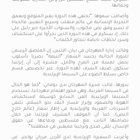
التدوين، بحيث تنسج القصص من وحي التجارب بعفويتها
وجمالها.
وأضافت سموها: “تحتفي هذه الدورة بغير المتوقع وبعمق
التجربة الإنسانية في عالم متقلب وسريع التغيير، فالحياة
لا تسير وفق نص مكتوب، والسنوات الأخيرة خير دليل على
ذلك، إذ سنكرم في هذه الدورة الذين تجرأوا على استكشاف
وسرد لحظات نابضة تتجاوز الكلمات”.
وقالت إدارة المهرجان في بيان، الاثنين، إن الملصق الرسمي
للدورة الحالية يجسد الشعار “التيمة” بصريا بأسلوب
يحمل لمسة من المرح والأمل، مشيرة إلى أن إيرلندا
ستكون ضيف الشرف لهذه الدورة، عبر تخصيص قسم
خاص يسلط الضوء على السينما الإيرلندية.
بدورها، قالت مديرة المهرجان ندى دوماني: “كما هو الحال
في السينما العربية، وهي محور اهتمام مهرجاننا، تستخدم
السينما الإيرلندية الفن السابع كوسيلة لاستكشاف
الهوية والصمود وإبراز مسار البلاد نحو السلام، تلتقي
السرديات العربية والإيرلندية في إطار شعار (عالم خارج
النص)، كما أن الموقف المشرف لإيرلندا من خلال
تضامنها الثابت مع فلسطين ودفاعها عن حقوق
الإنسان، يلقى صدى وترحيبا عميقين في منطقتنا”.
وأعربت السفيرة الإيرلندية لدى الأردن مريان بولجر، عن