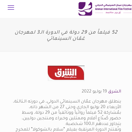
52 فيلماً من 29 دولة في الدورة الـ3 لمهرجان
عَمّان السينمائي
الشرق
19 يوليو 2022
ينطلق مهرجان عمّان السينمائي الدولي، في دورته الـثالثة،
الأربعاء 20 يوليو الجاري وحتى 27 من الشهر ذاته،
بمُشاركة 52 فيلماً روائياً ووثائقياً من 29 دولة، وسط
حضور صُنّاع أفلام وممثلين وخبراء ومنتجين دوليين،
يتجاوز عددهم الـ100 شخصية.
وتُفتتح الدورة المرتقبة بفيلم “سلام بالشوكولا” للمخرج