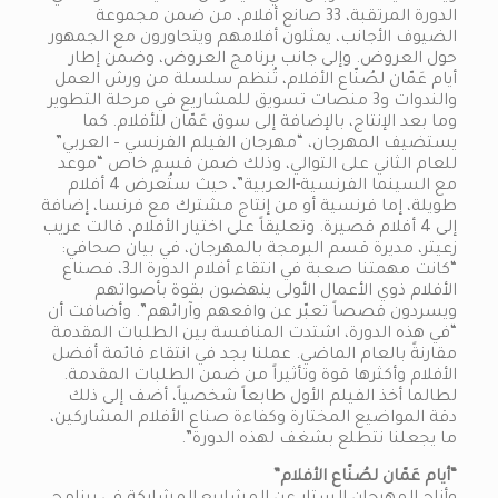
الدورة المرتقبة، 33 صانع أفلام، من ضمن مجموعة
الضيوف الأجانب، يمثلون أفلامهم ويتحاورون مع الجمهور
حول العروض. وإلى جانب برنامج العروض، وضمن إطار
أيام عَمّان لصُنّاع الأفلام، تُنظم سلسلة من ورش العمل
والندوات و3 منصات تسويق للمشاريع في مرحلة التطوير
وما بعد الإنتاج، بالإضافة إلى سوق عَمّان للأفلام. كما
يستضيف المهرجان، “مهرجان الفيلم الفرنسي – العربي”
للعام الثاني على التوالي، وذلك ضمن قسمٍ خاص “موعد
مع السينما الفرنسية-العربية”، حيث ستُعرض 4 أفلام
طويلة، إما فرنسية أو من إنتاج مشترك مع فرنسا، إضافة
إلى 4 أفلام قصيرة. وتعليقاً على اختيار الأفلام، قالت عريب
زعيتر، مديرة قسم البرمجة بالمهرجان، في بيان صحافي:
“كانت مهمتنا صعبة في انتقاء أفلام الدورة الـ3، فصناع
الأفلام ذوي الأعمال الأولى ينهضون بقوة بأصواتهم
ويسردون قصصاً تعبّر عن واقعهم وآرائهم”. وأضافت أن
“في هذه الدورة، اشتدت المنافسة بين الطلبات المقدمة
مقارنةً بالعام الماضي. عملنا بجد في انتقاء قائمة أفضل
الأفلام وأكثرها قوة وتأثيراً من ضمن الطلبات المقدمة.
لطالما أخذ الفيلم الأول طابعاً شخصياً، أضف إلى ذلك
دقة المواضيع المختارة وكفاءة صناع الأفلام المشاركين،
ما يجعلنا نتطلع بشغف لهذه الدورة”.
“أيام عَمّان لصُنّاع الأفلام”