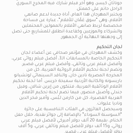
جوناثان كيسر، وهو آخر فيلم شارك فيه المخرج السوري
الراحل حاتم علي كممثل.
ويختبر المهرجان هذا العام، أداة جديدة لدعم صانعي
الأفلام، وهي “سوق عَمّان للأفلام”، عبارة عن مساحة
مخصصة لربط صانعي الأفلام بالممولين المحتملين
والشركاء والموزعين وكقاعدة انطلاق للمشاريع حتى تصل
إلى وجهتها النهائية أي الجمهور.
لجان التحكيم
وكشف المهرجان في مؤتمر صحافي عن أعضاء لجان
التحكيم الخاصة بالمسابقات الـ3، أفضل فيلم روائي عربي،
وأفضل فيلم عربي وثائقي، وأفضل فيلم عربي قصير.
وتضم لجنة تحكيم الأفلام الروائية العربية، كل من
المخرجة المصرية نادين خان، والناقد السينمائي لوتشيانو
باريسونه والكاتبة الأردنية سميحة خريس. أما لجنة تحكيم
الأفلام الوثائقية العربية، فتتكون من إيرين شالان، وفيل
جندلي وأصيل منصور، فيما تضم لجنة تحكيم الأفلام
العربية القصيرة، كل من كارمن لبّس، وأمير فخر الدين
وناديا عليوات.
وسيحصل الفائزون في الفئات التنافسية على جائزة
“السوسنة السوداء” بالإضافة إلى جوائز نقدية، خلال حفل
الختام، بقيمة 20 ألف دولار أميركي لأفضل فيلم عربي
روائي، و15 ألف دولار لأفضل فيلم وثائقي عربي، و5 آلاف
دولار لأفضل فيلم عربي قصير.