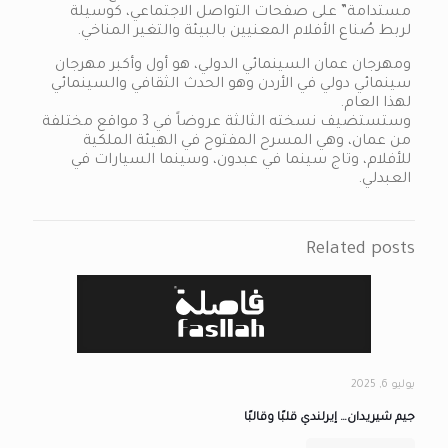
مستدامة” على صفحات التواصل الاجتماعي، كوسيلة
لربط صُناع الأفلام المعنيين بالبيئة والتغير المناخي.
ومهرجان عمان السينمائي الدولي، هو أول وأكبر مهرجان
سينمائي دولي في الأردن وهو الحدث الثقافي والسينمائي
لهذا العام.
وستستضيف نسخته الثالثة عروضاً في 3 مواقع مختلفة
من عمان، وهي المسرح المفتوح في الهيئة الملكية
للأفلام، وتاج سينما في عبدون، وسينما السيارات في
العبدلي.
Related posts
يوليو 6, 2025
جيم شيريدان… إيرلندي قلبًا وقالبًا