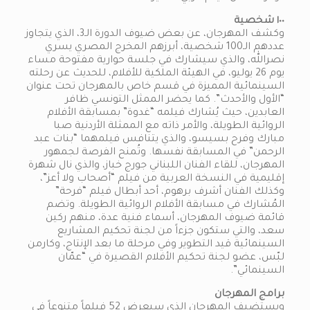
١٠٠ شخصية
وكشف المهرجان، عن بعض ضيوف الدورة الـ3، الذي يتجاوز
عددهم الـ100 شخصية، أبرزهم المخرج المصري يسري
نصرالله، والذي سيشارك في جلسة حوارية مفتوحة مساء
يوم 26 يوليو، في الهيئة الملكية للأفلام، للحديث عن رحلته
السينمائية المميزة في قسم خاص بالمهرجان تحت عنوان
“الأول والأحدث”. كما يحضر الممثل التونسي ظافر
العابدين، حيث يُشارك فيلمه “غدوة” بمسابقة الأفلام
الروائية الطويلة، والأمر ذاته مع الممثلة الأردنية صبا
مبارك وفرح بسيسو، والذي يتنافس فيلمهما “بنات عبد
الرحمن” في المسابقة نفسها. وتُمنح الفرصة لجمهور
المهرجان، للقاء الفنان اللبناني جورج خباز، والذي نال شهرة
إقليمية في النسخة العربية من فيلم “أصحاب ولا أعز”،
وكذلك الفنان أشرف برهوم، أحد أبطال فيلم “فرحة”
المُشارك في مسابقة الأفلام الروائية الطويلة. وتضم
قائمة ضيوف المهرجان، أسماء فنية عدة، منهم ركين
سعد، والتي ستكون جزءاً من لجنة تحكيم المشاريع
السينمائية قيد التطوير وفي مرحلة ما بعد الإنتاج، وكارمن
لبّس، عضو لجنة تحكيم الأفلام القصيرة في “عمّان
السينمائي”.
برامج المهرجان
ويستضيف المهرجان الذي سيعرض 52 فيلماً متنوعاً في