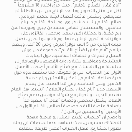
وأزاح المهرجان الستار عن المشاريع المشاركة في برنامج
“أيام عَمّان لصُنّاع الأفلام”، حيث جرى اختيار 18 مشروعاً
لكل من فئتي التطوير وما بعد الإنتاج من بين 85 طلباً تم
تقديمهم. وتشمل قائمة أعضاء لجنة تحكيم البرنامج،
صانع الأفلام رشيد مشهراوي، ومنتجة الأفلام ميريام
ساسين، والمستشار الثقافي محمد بن جبور، ومؤرخة الفن
ريم فضّة، والممثلة ركين سعد. ويحصل الفائزون على
جوائز نقدية، يُجرى الإعلان عنها يوم 26 يوليو الجاري، تصل
قيمة الجائزة من 5 آلاف دولار أميركي وحتى 20 ألف. وينظم
برنامج “أيام عمّان لصُنّاع الأفلام”، مجموعة من ورش
العمل والندوات والحلقات النقاشية، حول الإنتاجات
المشتركة ومواضيع بيئية ورواية القصص، بالإضافة إلى
سلسلة من النقاشات مع صُنّاع الأفلام أصحاب الأعمال
الأولى عن التحديات التي يواجهونها. كما ستُعقد ندوة حول
قدرة صناعة الأفلام في تمكين اللاجئين وراء عدسة
الكاميرا وعلى الشاشة. وفي هذا الصدد، قال بسام
الأسعد، مدير “أيام عَمان لصنّاع الأفلام”: “نستمر هذا العام
بتقديم التدريب والجوائز مع شركاء مؤمنين بدعم صنّاع
الأفلام. بشكل شخصي وكصانع أفلام، أنا سعيد جداً
بإضافة منصة ثالثة مخصصة لصانعي الفيلم الأول من
الأردنيين أو المقيمين في الأردن”.
وأوضح أن “منصات تقديم المشاريع فرصة مهمة
للاحتكاك بمحترفين، حيث تساهم هذه المنصات في رحلة
تطوير المشاريع، فنقل الخبرات أفضل طريقة للتعليم