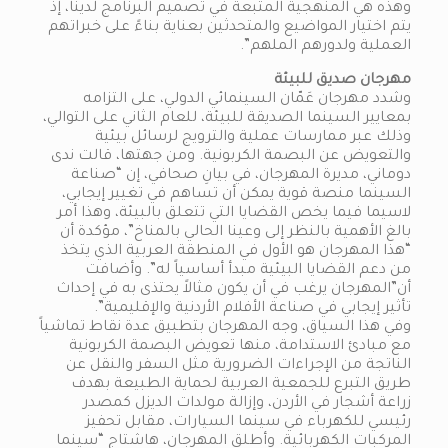
وهذه هي المنهجية المتبعة في تصميم البرنامج لدينا، إذ
يتم اختيار المواضيع والمتحدثين بعناية بناءً على خبراتهم
العملية ولدورهم الملهم”.
مهرجان صديق للبيئة
وشدد مهرجان عَمّان السينمائي الدولي، على التزامه
بمعايير السينما الصديقة للبيئة، للعام الثاني على التوالي،
وذلك عبر ممارسات عملية والترويج لرسائل بيئية
والتعويض عن البصمة الكربونية. ومن جهتها، قالت ندى
دوماني، مديرة المهرجان، في بيانِ صحافي، إن “صناعة
السينما منصة قوية يمكن أن تساهم في تغيير إيجابي،
لاسيما فيما يخص القضايا التي تتعلق بالبيئة، وهذا أمر
بالغ الأهمية بالنظر إلى وعينا الحالي بالمناخ”، مؤكدة أن
“هذا المهرجان هو الأول في المنطقة العربية الذي يتخذ
من دعم القضايا البيئية مبدأ أساسياً له”. وأضافت
أن”المهرجان يرغب في أن يكون مثالاً يحتذى به في إحداث
تأثير إيجابي في صناعة الأفلام الأردنية والإقليمية”.
وفي هذا السياق، وجه المهرجان بتطبيق عدة نقاط تماشياً
مع مبادئ الاستدامة، منها تعويض البصمة الكربونية
الناتجة من الإجراءات الضرورية مثل السفر والنقل عن
طريق التبرع للجمعية العربية لحماية الطبيعة بهدف
زراعة أشجار في الأردن، وإزالة مولدات الديزل كمصدر
رئيسي للكهرباء في سينما السيارات، مقابل تحفيز
المركبات الكهربائية. وأطلق المهرجان، هاشتاج “سينما