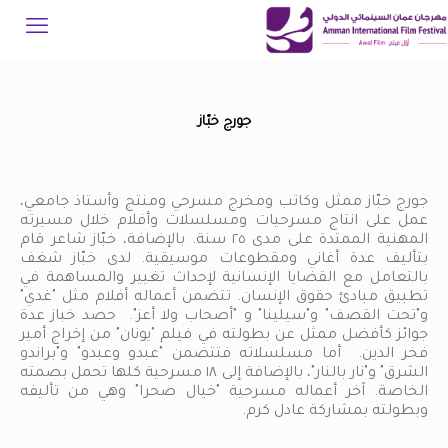
جورج خبّاز
جورج خبّاز ممثل وكاتب ومخرج مسرحي ومنتج وأستاذ جامعي،
عمل على انتاج مسرحيات ومسلسلات وأفلام خلال مسيرته
المهنية الممتدة على مدى ٢٥ سنة. بالإضافة، خبّاز شاعر قام
بتأليف عدة أغاني ومقطوعات موسيقية. لدى خبّاز شغف
بالتعامل مع القضايا الإنسانية لإحداث تغيير والمساهمة في
تطبيق مبادئ حقوق الإنسان. تتضمن أعماله أفلام مثل "غدي"
و"تحت القصف" و"سيلينا" و "أصحاب ولا أعز". حصد خباز عدة
جوائز كأفضل ممثل عن بطولته في فيلم "يونان" من إخراج أمير
فخر الدين. أما مسلسلاته فتتضمن "عبدو وعبدو" و"براندو
الشرق" و"نار بالنار"، بالإضافة إلى ١٨ مسرحية كلها تحمل بصمته
الخاصة. آخر أعماله مسرحية "خيال صحرا" وهي من تأليفه
وبطولته بمشاركة عادل كرم.