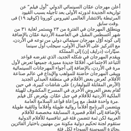
أعلن مهرجان عمّان السينمائي الدولي “أول فيلم” عن
تواريخه الجديدة لدورته الأولى بعد تأجيله بسبب القيود
المرتبطة بالانتشار العالمى لفيروس كورونا (كوڤيد ١٩) فى
وقت سابق.
وينطلق المهرجان في الفترة من ٢٣ ويستمر لغاية ٣١ من
شهر أغسطس المقبل في العاصمة الأردنية عمّان بالإضافة
إلى كونه أوّل مهرجان سينمائي دولي من نوعه في الأردن،
مع التركيز على الأعمال الأولى، سيجلب أول سينما
سيّارات (درايڤ إن) إلى المملكة.
ويقدم المهرجان في شكله الجديد، الذي تفرضه قواعد
التباعد الاجتماعي، أفلامًا جديدة مميزة، جميعها تعرض لأول
مرة في الأردن، بالإضافة إلى أجواء المهرجانات السينمائية
ويبقى المهرجان حاضنة للمواهب والإبداع في عالم صناعة
الأفلام. تُعرض بعض الأفلام في منطقة العبدلي الجديد
(الأرض المقابلة للبوليفارد) على شاشات كبيرة، في حين
تُقام بعض العروض الأخرى في المسرح المكشوف للهيئة
الملكية الأردنية للأفلام في جبل عمّان. ويُعرض كل فيلم
مرة واحدة فقط، مع مراعاة قواعد السلامة العامة.
ويتضمن البرنامج أفلاماً روائية طويلة وأفلاماً وثائقية طويلة
بالإضافة إلى أفلام قصيرة. المسابقة مخصصة للأفلام
العربية لكن ثمة تتضمن فئة غير تنافسية للأفلام الدولية
ستقوم لجنة تحكيم دولية مكونة من مهنيين باختيار الفائزين
بجائزة السوسنة السوداء لكل فئة.