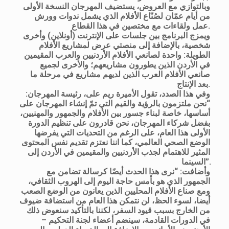
وبالتوازي مع العروض، يستضيف المهرجان النسخة الأولى
من أيام عمّان لصُنّاع الأفلام الذي يشمل ندوات وورش
عمل ولقاءات مع مختصين في هذا القطاع.
ويمزج البرنامج بين جلسات على الإنترنت (أونلاين) وأخرى
شخصية، بالإضافة إلى منصتي عرض لمشاريع الأفلام
الطويلة: واحدة لصانعي الأفلام الأردنيين والعرب المقيمين
في الأردن الذين يطورون مشاريعهم؛ والأخرى لجميع
صانعي الأفلام العرب الذين لديهم مشاريع في مرحلة ما
بعد الإنتاج.
وفي هذا الصدد، تقول الأميرة ريم على، رئيسة المهرجان:
“نحن ملتزمون بالرؤية والقيم التي تمّ إنشاء المهرجان على
أساسها، خاصة لبناء جسور بين الأفلام والجمهور والمهنيين،
بفضل شركاء المهرجان، نحن قادرون على تنظيم الدورة
الأولى هذا العام، على الرغم من التحديات التي يفرضها
الوضع الصحي العالمي، كما اننا نعتزم تقديم نفس المحتوى
المثير للاهتمام لجذب الأردنيين والمقيمين في الأردن إلى
السينما”.
وأضافت: “نرى هذا الحدث أيضًا كرسالة تضامن مع
الجمهور الذي هو بأمس حاجة اليوم إلى الهروب الثقافي،
ومع صناع الأفلام المحليين الذين يعانون من الوضع الصعب
أيضا، لسوء الحظ، لن نتمكن هذا العام من استضافة ضيوف
من الخارج بسبب قيود السفر، لكننا بالتأكيد سنعوض ذلك
في الدورات القادمة، سينضم أعضاء لجنة التحكيم –