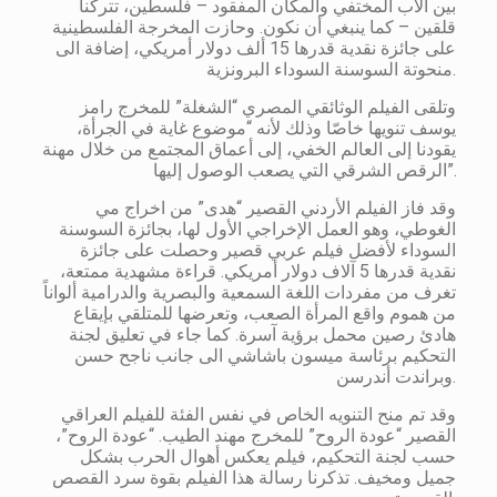
بين الأب المختفي والمكان المفقود – فلسطين، تتركنا
قلقين – كما ينبغي أن نكون. وحازت المخرجة الفلسطينية
على جائزة نقدية قدرها 15 ألف دولار أمريكي، إضافة الى
منحوتة السوسنة السوداء البرونزية.
وتلقى الفيلم الوثائقي المصري “الشغلة” للمخرج رامز
يوسف تنويها خاصّا وذلك لأنه “موضوع غاية في الجرأة،
يقودنا إلى العالم الخفي، إلى أعماق المجتمع من خلال مهنة
الرقص الشرقي التي يصعب الوصول إليها”.
وقد فاز الفيلم الأردني القصير “هدى” من اخراج مي
الغوطي، وهو العمل الإخراجي الأول لها، بجائزة السوسنة
السوداء لأفضل فيلم عربي قصير وحصلت على جائزة
نقدية قدرها 5 آلاف دولار أمريكي. قراءة مشهدية ممتعة،
تغرف من مفردات اللغة السمعية والبصرية والدرامية ألواناً
من هموم واقع المرأة الصعب، وتعرضها للمتلقي بإيقاع
هادئ رصين محمل برؤية آسرة. كما جاء في تعليق لجنة
التحكيم برئاسة ميسون باشاشي الى جانب ناجح حسن
وبراندت أندرسن.
وقد تم منح التنويه الخاص في نفس الفئة للفيلم العراقي
القصير “عودة الروح” للمخرج مهند الطيب. “عودة الروح”،
حسب لجنة التحكيم، فيلم يعكس أهوال الحرب بشكل
جميل ومخيف. تذكرنا رسالة هذا الفيلم بقوة سرد القصص