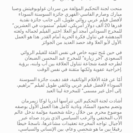
منحت لجنة التحكيم المؤلفة من سردان غولوبوفيتش وصبا
مبارك وصارم الفاسي-الفهري جائزة السوسنة السوداء
لأفضل فيلم عربي روائي طويل، الى جانب جائزة نقدية
قدرها 20 ألف دولار أمريكي، لفيلم “ستموت في العشرين”
للمخرج السوداني أمجد أبو العلا. اختير الفيلم لجماله ولغته
المدهشة في تناول فكرة الحرية أمام القدر. هذا هو العمل
الأول لأبو العلا وقد حصد العديد من الجوائز.
في حين مُنح تنويه خاص في نفس الفئة للفيلم الروائي
السعودي “آخر زيارة” للمخرج عبد المحسن الضبعان
لطرحه قصة شجاعة تتناول العلاقة بين أب وابنه، برؤية
إخراجية عفوية ولكنها متقنة في نفس الوقت.
أمّا عن فئة الأفلام الوثائقية، فقد ذهبت جائزة السوسنة
السوداء لأفضل فيلم عربي وثائقي طويل لفيلم “”براهيم،
إلى أجل غير مسمى” للمخرجة لينا العبد.
أشادت لجنة التحكيم التي تترأسها أندريا لوكا زيمرمان
وتضم محمود المسّاد ونادية كامل هذا العمل الأول بوصفه
موضوع محرم. من خلال رحلة شخصية مؤلمة ندخل عالم
الأب المختفي والرعب السياسي الذي يتردد صداه عبر
الأجيال. تواجه المخرجة تعقيدات مشاعرها، ناسجةً خيطًا
رفيعًا بين ما هو شخصي وعام، بين الإنساني والسياسي،