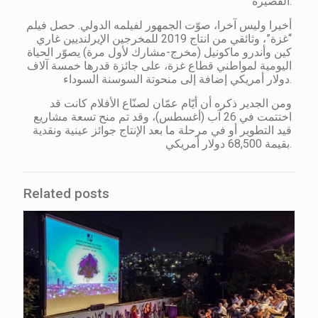
القصيرة.
أخيرا وليس آخرا، صوّت الجمهور لفيلمه الدولي. حصل فيلم
“غزة”، وثائقي من انتاج 2019 للمخرجين الإيرلنديين غاري
كين وأندرو ماكونيل (مخرج-مشارك لأول مرة) يصوّر الحياة
اليومية لمواطني قطاع غزة، على جائزة قدرها خمسة آلاف
دولار أمريكي إضافة إلى منحوتة السوسنة السوداء.
ومن الجدير ذكره أن أيّام عمّان لصنّاع الأفلام كانت قد
اختتمت في 26 آب (أغسطس)، وقد تم منح تسعة مشاريع
قيد التطوير أو في مرحلة ما بعد الإنتاج جوائز عينية ونقدية
بقيمة 68,500 دولار أمريكي.
Related posts