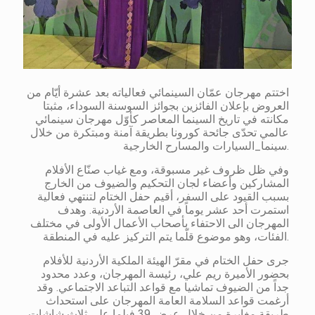
اختتم مهرجان عمّان السينمائي فعالياته بعد عشرة أيّام من
العروض بإعلان الفائزين بجوائز السوسنة السوداء، مثبتا
مكانته في تاريخ السينما المعاصر كأوّل مهرجان سينمائي
عالمي تحدّى جائحة كورونا بطريقة آمنة ومبتكرة من خلال
سينما_السيارات والمسارح الخارجية.
وفي ظل ظروف غير مسبوقة، ومع غياب صنّاع الأفلام
المشاركين وأعضاء لجان التحكيم والضيوف من الخارج
بسبب القيود على السفر، أقيم حفل الختام لتنتهي فعالية
استمرت أحد عشر يوماً في العاصمة الأردنية. وهدف
المهرجان الى الاحتفاء بأصحاب الأعمال الأولى في مختلف
الفئات، وهو موضوع قلّما يتم التركيز عليه في المنطقة.
جرى حفل الختام في مقرّ الهيئة الملكية الأردنية للأفلام
بحضور الأميرة ريم علي، رئيسة المهرجان، وعدد محدود
جداً من الضيوف تماشيا مع قواعد التباعد الاجتماعي. وقد
أرغمت قواعد السلامة العامة المهرجان على استحداث
طريقة مغايرة من خلال عرض 39 فيلما على ثلاث شاشات