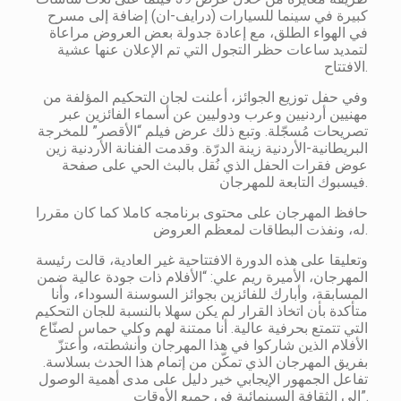
كبيرة في سينما للسيارات (درايف-ان) إضافة إلى مسرح
في الهواء الطلق، مع إعادة جدولة بعض العروض مراعاة
لتمديد ساعات حظر التجول التي تم الإعلان عنها عشية
الافتتاح.
وفي حفل توزيع الجوائز، أعلنت لجان التحكيم المؤلفة من
مهنيين أردنيين وعرب ودوليين عن أسماء الفائزين عبر
تصريحات مُسجّلة. وتبع ذلك عرض فيلم “الأقصر” للمخرجة
البريطانية-الأردنية زينة الدرّة. وقدمت الفنانة الأردنية زين
عوض فقرات الحفل الذي نُقل بالبث الحي على صفحة
فيسبوك التابعة للمهرجان.
حافظ المهرجان على محتوى برنامجه كاملا كما كان مقررا
له، ونفذت البطاقات لمعظم العروض.
وتعليقا على هذه الدورة الافتتاحية غير العادية، قالت رئيسة
المهرجان، الأميرة ريم علي: “الأفلام ذات جودة عالية ضمن
المسابقة، وأبارك للفائزين بجوائز السوسنة السوداء، وأنا
متأكدة بأن اتخاذ القرار لم يكن سهلا بالنسبة للجان التحكيم
التي تتمتع بحرفية عالية. أنا ممتنة لهم وكلي حماس لصنّاع
الأفلام الذين شاركوا في هذا المهرجان وأنشطته، وأعتزّ
بفريق المهرجان الذي تمكّن من إتمام هذا الحدث بسلاسة.
تفاعل الجمهور الإيجابي خير دليل على مدى أهمية الوصول
الى الثقافة السينمائية في جميع الأوقات”.