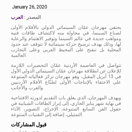
January 26, 2020
المصدر :
العرب
يحتفي مهرجان عمّان السينمائي الدولي بالأفلام الأولى
لصناع السينما، في محاولة منه لاكتشاف طاقات فنية
ومواهب جديدة في عالم السينما وتوفير الاهتمام والرعاية
لها، وذلك بهدف ترسيخ حركة سينمائية لا تتوقف عند حدود
المحلية بل تنفتح على المحيط العربي وعلى التجارب
العالمية.
تتواصل في العاصمة الأردنية عمّان التحضيرات اللازمة
للإعلان عن انطلاقة مهرجان عمّان السينمائي الدولي الأول
في 13 أبريل المقبل، وهو مهرجان تركز فعالياته المتنوعة
على الاحتفاء بالإنتاجات الأولى لصُنّاع الأفلام الأردنيين
والعرب والأجانب.
ويهدف المهرجان، الذي يغلق باب التقديم لدورته الافتتاحية
في نهاية شهر يناير الجاري، إلى إبراز الطاقات الشبابية في
حقول الفن السابع المتنوعة، الإخراج، التصوير، الآداء
التمثيلي، إضافة إلى التقنيات المتنوعة.
قبول المشاركات