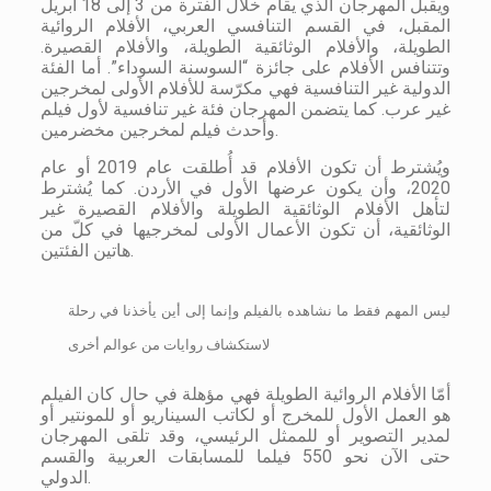
ويقبل المهرجان الذي يقام خلال الفترة من 3 إلى 18 أبريل
المقبل، في القسم التنافسي العربي، الأفلام الروائية
الطويلة، والأفلام الوثائقية الطويلة، والأفلام القصيرة.
وتتنافس الأفلام على جائزة “السوسنة السوداء”. أما الفئة
الدولية غير التنافسية فهي مكرّسة للأفلام الأولى لمخرجين
غير عرب. كما يتضمن المهرجان فئة غير تنافسية لأول فيلم
وأحدث فيلم لمخرجين مخضرمين.
ويُشترط أن تكون الأفلام قد أُطلقت عام 2019 أو عام
2020، وأن يكون عرضها الأول في الأردن. كما يُشترط
لتأهل الأفلام الوثائقية الطويلة والأفلام القصيرة غير
الوثائقية، أن تكون الأعمال الأولى لمخرجيها في كلّ من
هاتين الفئتين.
ليس المهم فقط ما نشاهده بالفيلم وإنما إلى أين يأخذنا في رحلة
لاستكشاف روايات من عوالم أخرى
أمّا الأفلام الروائية الطويلة فهي مؤهلة في حال كان الفيلم
هو العمل الأول للمخرج أو لكاتب السيناريو أو للمونتير أو
لمدير التصوير أو للممثل الرئيسي، وقد تلقى المهرجان
حتى الآن نحو 550 فيلما للمسابقات العربية والقسم
الدولي.