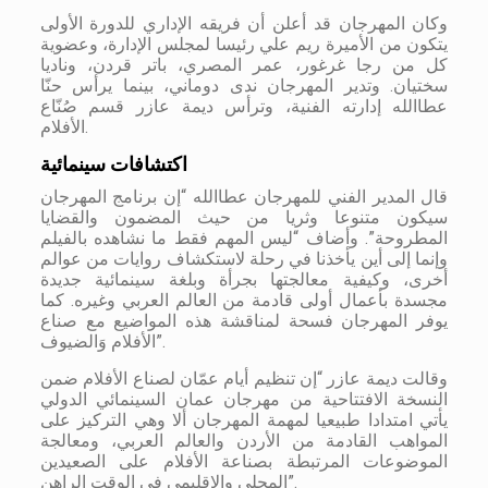
وكان المهرجان قد أعلن أن فريقه الإداري للدورة الأولى
يتكون من الأميرة ريم علي رئيسا لمجلس الإدارة، وعضوية
كل من رجا غرغور، عمر المصري، باتر قردن، وناديا
سختيان. وتدير المهرجان ندى دوماني، بينما يرأس حنّا
عطاالله إدارته الفنية، وترأس ديمة عازر قسم صُنّاع
الأفلام.
اكتشافات سينمائية
قال المدير الفني للمهرجان عطاالله “إن برنامج المهرجان
سيكون متنوعا وثريا من حيث المضمون والقضايا
المطروحة”. وأضاف “ليس المهم فقط ما نشاهده بالفيلم
وإنما إلى أين يأخذنا في رحلة لاستكشاف روايات من عوالم
أخرى، وكيفية معالجتها بجرأة وبلغة سينمائية جديدة
مجسدة بأعمال أولى قادمة من العالم العربي وغيره. كما
يوفر المهرجان فسحة لمناقشة هذه المواضيع مع صناع
الأفلام وَالضيوف”.
وقالت ديمة عازر “إن تنظيم أيام عمّان لصناع الأفلام ضمن
النسخة الافتتاحية من مهرجان عمان السينمائي الدولي
يأتي امتدادا طبيعيا لمهمة المهرجان ألا وهي التركيز على
المواهب القادمة من الأردن والعالم العربي، ومعالجة
الموضوعات المرتبطة بصناعة الأفلام على الصعيدين
المحلي والإقليمي في الوقت الراهن”.