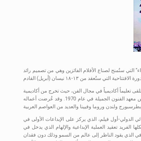
 السوداء“ التي ستُمنح لصناع الأفلام الفائزين وهي من تصميم رائد
لقى تعليماً أكاديمياً في مجال الفن، حيث تخرج من أكاديمية
الفنون الجميلة في روما عام 1958. وكان أيضاً أول من أسس قسما للفنون الجميلة في دائرة الثقافة والفنون في عمّان كما أسس معهد الفنون الجميلة في عام 1970. وقد عُرضت أعماله
ئي الدولي-أول فيلم، الذي يركز على الإبداعات الأولى في
 الفريد تعقيد العملية الإبداعية والإلهام الذي يدخل في
خرفي الذي يقود الناظر إلى عالم من السمو وذلك دون فقدان