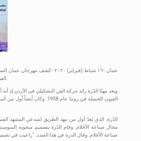
عمان -١٦ شباط (فبراير) ٢٠٢٠ -
الفن التشكيلي الأردني مهنا الدرة، كما كشف عن ملصق المهرجان لهذه الدورة الافتتاحية التي ستُعقد من ١٣-١٨ نيسان (أبريل) القادم.
ويعد مهنّا الدُرة رائد حركة الفن التشكيلي في الأردن إذ أن
الدُرة، الذي يُعدّ أول من مهد الطريق لمبدعي المشهد الف
مجال صناعة الأفلام. وقام الدُرة بتصميم منحوتة السوسنة 
صناعة الأفلام. وقال الدرة في هذا الصدد: “راعيت في تصميم