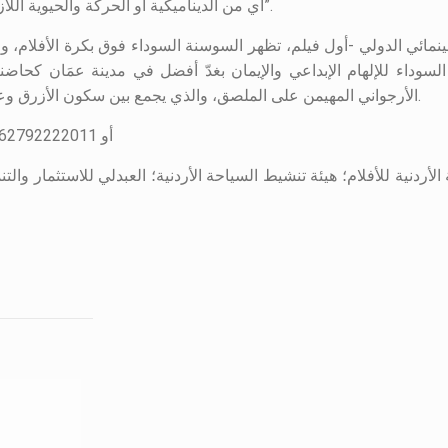
أي من الديناميكية أو الحركة والحيوية اللازمة للتعبير عن السوسنة التي تتألق بجمالها في ربوع الأردن”.
ائي الدولي -أول فيلم، تظهر السوسنة السوداء فوق بكرة الأفلام، و
وداء للإلهام الإبداعي والإيمان بغدّ أفضل في مدينة عمَان كحاضنة
الأرجواني المهيمن على الملصق، والذي يجمع بين سكون الأزرق وعنفوان الأحمر، فهو يمثل هنا القوة والأناقة والإبداع والطموح.
أو 00962792222011
دنية للأفلام؛ هيئة تنشيط السياحة الأردنية؛ العبدلي للاستثمار والتنمية؛ العبدلي 