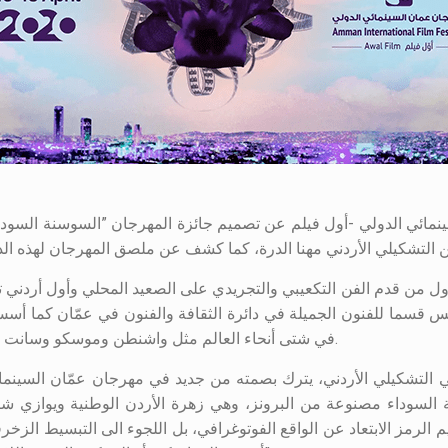
كشف مهرجان عمان السينمائي الدولي -أول فيلم عن تصميم جائزة المهرجان ”السوسنة
ه أول من قدم الفن التكعيبي والتجريدي على الصعيد المحلي وأول أردني ت
في شتى أنحاء العالم مثل واشنطن وموسكو وسانت بطرسبورج ولندن وروما وفيينا والعديد من العواصم العربية.
ني التشكيلي الأردني، يترك بصمته من جديد في مهرجان عمّان السينما
السوداء مصنوعة من البرونز، وهي زهرة الأردن الوطنية ويوازي شكلها
 الرمز الابتعاد عن الواقع الفوتوغرافي، بل اللجوء الى التبسيط الز