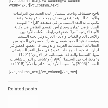
[/vc_column_text][/vc_column][vc_column
width=”2/3″][vc_column_text]
ناجح حسن
ناقد وباحث سينمائي، لديه العديد من الدراسات
والأبحاث السينمائية في صحف ومجلات عربية متنوعة.
يكتب مادة النقد السينمائي في صحيفة “الرأي” اليومية
الصادرة في عمان، وقد ترأس القسم الثقافي في وكالة
الأنباء الأردنية “بترا”. عضو في رابطة الكتاب الأردنيين
والاتحاد العام للكتاب والأدباء العرب وفي لجنة السينما
بمؤسسة عبد الحميد شومان. شارك حسن في العديد من
الفعاليات السينمائية العربية والدولية، في بعضها كعضو في
لجان التحكيم. له مؤلفات عديدة في حقل النقد السينمائي
منها: ”السينما والثقافة السينمائية في الأردن” (1991)
و”مختارات في السينما” (1996) و”شاشات النور… شاشات
العتمة” (2005) و”السينما الأردنية: بشائر وأحلام” (2018).).
[/vc_column_text][/vc_column][/vc_row]
Related posts