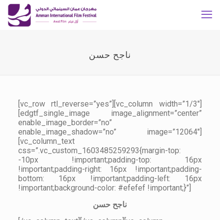
ناجح حسن
[vc_row rtl_reverse=”yes”][vc_column width=”1/3″]
[edgtf_single_image image_alignment=”center”
enable_image_border=”no”
enable_image_shadow=”no” image=”12064″]
[vc_column_text
css=”.vc_custom_1603485259293{margin-top:
-10px !important;padding-top: 16px
!important;padding-right: 16px !important;padding-
bottom: 16px !important;padding-left: 16px
!important;background-color: #efefef !important;}”]
ناجح حسن