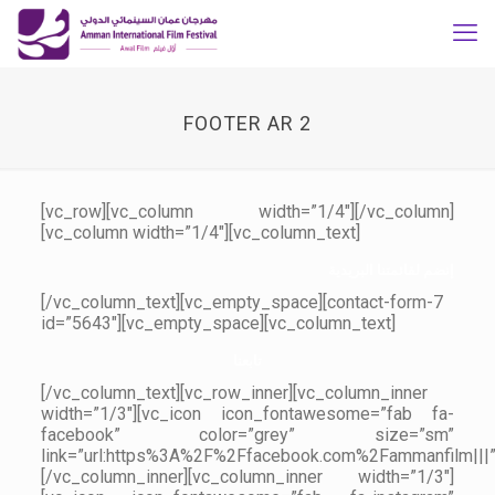
FOOTER AR 2
[vc_row][vc_column width=”1/4″][/vc_column]
[vc_column width=”1/4″][vc_column_text]
إنضم لقائمتنا البريدية
[/vc_column_text][vc_empty_space][contact-form-7
id=”5643″][vc_empty_space][vc_column_text]
تابعنا
[/vc_column_text][vc_row_inner][vc_column_inner
width=”1/3″][vc_icon icon_fontawesome=”fab fa-
facebook” color=”grey” size=”sm”
link=”url:https%3A%2F%2Ffacebook.com%2Fammanfilm|||”
[/vc_column_inner][vc_column_inner width=”1/3″]