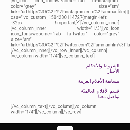
[vc_icon icon_fontawesome=”fab fa-instagram”
color=”grey” size=”sm”
link=”url:https%3A%2F%2Finstagram.com%2Fammanfilm|||
css=”.vc_custom_1584230114727{margin-left:
-32px !important;}”][/vc_column_inner]
[vc_column_inner width=”1/3″][vc_icon
icon_fontawesome=”fab fa-twitter” color=”grey”
size=”sm”
link=”url:https%3A%2F%2Ftwitter.com%2Fammanfilm%3Fla
[/vc_column_inner][/vc_row_inner][/vc_column]
[vc_column width=”1/4″][vc_column_text]
الشروط والأحكام
الأخبار
مسابقة الأفلام العربية
قسم الأفلام العالميّة
تواصل معنا
[/vc_column_text][/vc_column][vc_column
width=”1/4″][/vc_column][/vc_row]