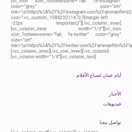
[vc_icon icon_fontawesome=”fab fa-instagram”
color=”grey” size=”sm”
link=”url:https%3A%2F%2Finstagram.com%2Fammanfilm|||
css=”.vc_custom_1584230114727{margin-left:
-32px !important;}”][/vc_column_inner]
[vc_column_inner width=”1/3″][vc_icon
icon_fontawesome=”fab fa-twitter” color=”grey”
size=”sm”
link=”url:https%3A%2F%2Ftwitter.com%2Fammanfilm%3Fla
[/vc_column_inner][/vc_row_inner][/vc_column]
[vc_column width=”1/4″][vc_column_text]
أيام عمان لصناع الأفلام
أيام عمان لصناع الأفلام
الإعلام
الأخبار
فيديوهات
تواصل معنا
تواصل معنا