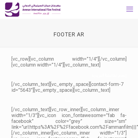
FOOTER AR
[vc_row][vc_column width=”1/4″][/vc_column]
[vc_column width=”1/4″][vc_column_text]
إنضم لقائمتنا البريدية
[/vc_column_text][vc_empty_space][contact-form-7
id=”5643″][vc_empty_space][vc_column_text]
تابعنا
[/vc_column_text][vc_row_inner][vc_column_inner
width=”1/3″][vc_icon icon_fontawesome=”fab fa-
facebook” color=”grey” size=”sm”
link=”url:https%3A%2F%2Ffacebook.com%2Fammanfilm|||”
[/vc_column_inner][vc_column_inner width=”1/3″]